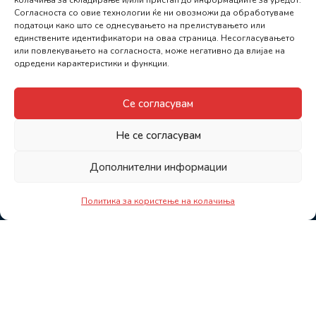
колачиња за складирање и/или пристап до информациите за уредот.
Согласноста со овие технологии ќе ни овозможи да обработуваме
податоци како што се однесувањето на прелистувањето или
единствените идентификатори на оваа страница. Несогласувањето
или повлекувањето на согласноста, може негативно да влијае на
одредени карактеристики и функции.
Се согласувам
Не се согласувам
Дополнителни информации
Политика за користење на колачиња