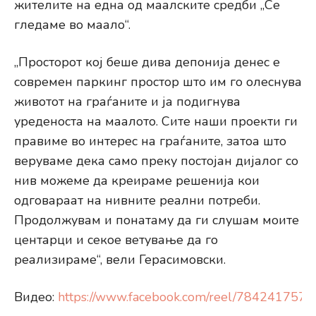
жителите на една од маалските средби „Се
гледаме во маало“.
„Просторот кој беше дива депонија денес е
современ паркинг простор што им го олеснува
животот на граѓаните и ја подигнува
уреденоста на маалото. Сите наши проекти ги
правиме во интерес на граѓаните, затоа што
веруваме дека само преку постојан дијалог со
нив можеме да креираме решенија кои
одговараат на нивните реални потреби.
Продолжувам и понатаму да ги слушам моите
центарци и секое ветување да го
реализираме“, вели Герасимовски.
Видео:
https://www.facebook.com/reel/784241757