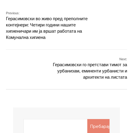
Previous:
Герасимовски во живо пред преполните
контејнери: Четири години нашите
хигиеничари им ја вршат работата на
Комунална хигиена
Next:
Герасимовски го претстави тимот за
урбанизам, еминенти урбанисти и
архитекти на листата
Search
Пребарај
for: