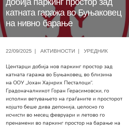
добија паркинг простор зад
катната гаража во Буњаковец
на нивно барање
22/09/2025
|
АКТИВНОСТИ
|
УРЕДНИК
Центарци добија нов паркинг простор зад
катната гаража во Буњаковец, во близина
на ООУ „Јохан Хајнрих Песталоци“.
Градоначалникот Горан Герасимовски, го
исполни ветувањето на граѓаните и просторот
којшто беше дива депонија, целосно го
исчисти во месец февруари и летово го
пренамени во паркинг простор на барање на