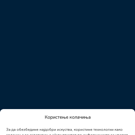
Користење колачиња
За да обезбедиме најдобри искуства, користиме технологии како