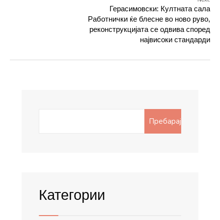
Герасимовски: Култната сала
Работнички ќе блесне во ново руво,
реконструкцијата се одвива според
највисоки стандарди
Search
Пребарај
for:
Категории