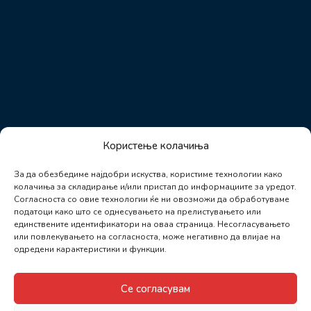
Користење колачиња
За да обезбедиме најдобри искуства, користиме технологии како
колачиња за складирање и/или пристап до информациите за уредот.
Согласноста со овие технологии ќе ни овозможи да обработуваме
податоци како што се однесувањето на прелистувањето или
единствените идентификатори на оваа страница. Несогласувањето
или повлекувањето на согласноста, може негативно да влијае на
одредени карактеристики и функции.
Се согласувам