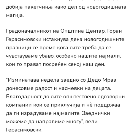
добија пакетчиња како дел од новогодишната
магија.
Градоначалникот на Општина Центар, Горан
Герасимовски истакнува дека новогодишните
празници се време кога сите треба да се
чувствуваме убаво, особено нашите најмали,
кои го прават посреќен секој наш ден.
“Изминатава недела заедно со Дедо Мраз
донесовме радост и насмевки на децата.
Благодарност до сите општествено одговорни
компании кои се приклучија и нѐ поддржаа
да ги израдуваме најмалите. Заеднички
можеме да направиме многу”, вели
Герасимовски.