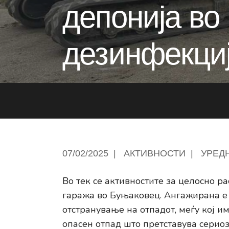
депонија во
дезинфекци
07/02/2025
|
АКТИВНОСТИ
|
УРЕД
Во тек се активностите за целосно р
гаража во Буњаковец. Ангажирана е
отстранување на отпадот, меѓу кој и
опасен отпад што претставува сериоз