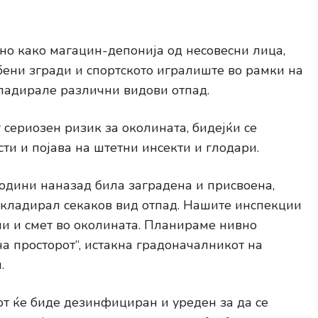
но како магацин-депонија од несовесни лица,
бени згради и спортското игралиште во рамки на
кладирале различни видови отпад.
сериозен ризик за околината, бидејќи се
ти и појава на штетни инсекти и глодари.
 години наназад била заградена и присвоена,
 складирал секаков вид отпад. Нашите инспекции
и и смет во околината. Планираме нивно
а просторот“, истакна градоначалникот на
.
от ќе биде дезинфициран и уреден за да се