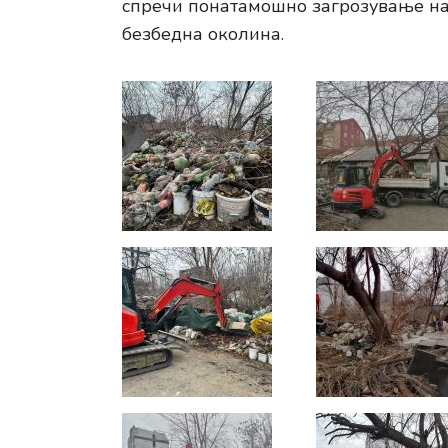
спречи понатамошно загрозување на 
безбедна околина.