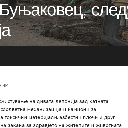
 Буњаковец, след
ja
НИК
асчистување на дивата депонија зад катната
 соодветна механизација и камиони за
ма токсични материјали, азбестни плочи и друг
на закана за здравјето на жителите и животната