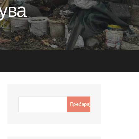
ува
Search
Пребарај
for: