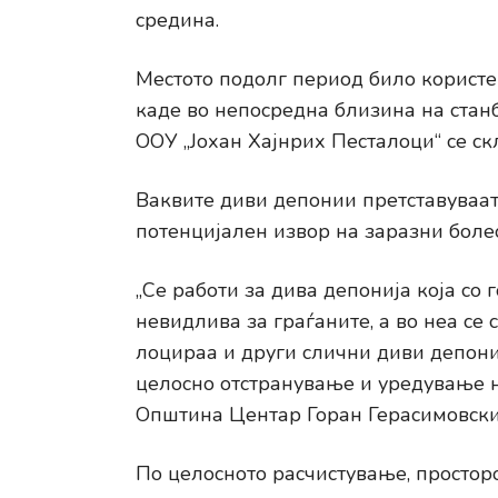
средина.
Местото подолг период било користе
каде во непосредна близина на стан
ООУ „Јохан Хајнрих Песталоци“ се с
Ваквите диви депонии претставуваат 
потенцијален извор на заразни болес
„Се работи за дива депонија која со
невидлива за граѓаните, а во неа се
лоцираа и други слични диви депони
целосно отстранување и уредување н
Општина Центар Горан Герасимовски
По целосното расчистување, простор