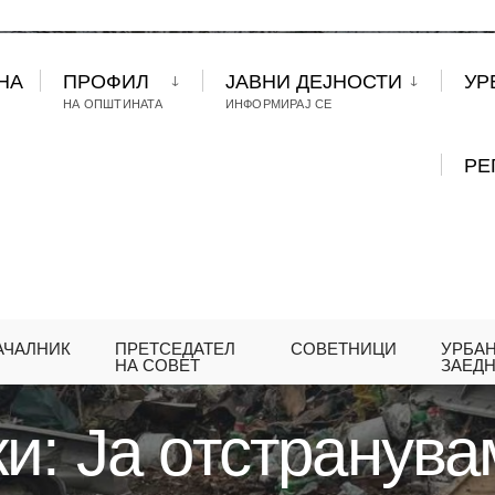
НА
ПРОФИЛ
ЈАВНИ ДЕЈНОСТИ
УР
НА ОПШТИНАТА
ИНФОРМИРАЈ СЕ
РЕ
АЧАЛНИК
ПРЕТСЕДАТЕЛ
СОВЕТНИЦИ
УРБА
МОВСКИ: JA ОТСТРАНУВАМE ДИВАТА ДЕПОНИЈА В
НА СОВЕТ
ЗАЕД
и: Ja отстранува