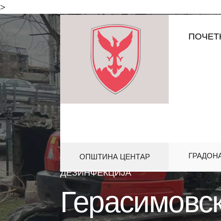
for:
>
Skip
ПОЧЕТ
to
content
ГРАДОН
ОПШТИНА ЦЕНТАР
HOME
АКТИВНОСТИ
ГЕРАСИ
ДЕЗИНФЕКЦИJA
Герасимовск