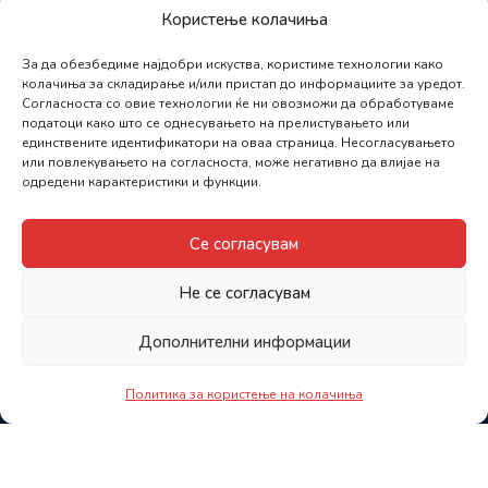
Користење колачиња
За да обезбедиме најдобри искуства, користиме технологии како
колачиња за складирање и/или пристап до информациите за уредот.
Согласноста со овие технологии ќе ни овозможи да обработуваме
податоци како што се однесувањето на прелистувањето или
единствените идентификатори на оваа страница. Несогласувањето
или повлекувањето на согласноста, може негативно да влијае на
одредени карактеристики и функции.
Се согласувам
Не се согласувам
Дополнителни информации
Политика за користење на колачиња