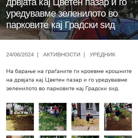
дрвјата кај Цветен пазар и го
уредувавме зеленилото во
парковите кај Градски ѕид
24/06/2024
|
АКТИВНОСТИ
|
УРЕДНИК
На барање на граѓаните ги кроевме крошните
на дрвјата кај Цветен пазар и го уредувавме
зеленилото во парковите кај Градски ѕид.