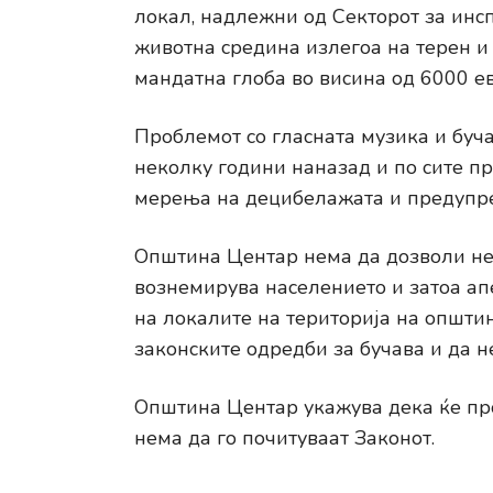
локал, надлежни од Секторот за инс
животна средина излегоа на терен и
мандатна глоба во висина од 6000 е
Проблемот со гласната музика и буча
неколку години наназад и по сите п
мерења на децибелажата и предупре
Општина Центар нема да дозволи нек
вознемирува населението и затоа ап
на локалите на територија на општин
законските одредби за бучава и да н
Општина Центар укажува дека ќе п
нема да го почитуваат Законот.