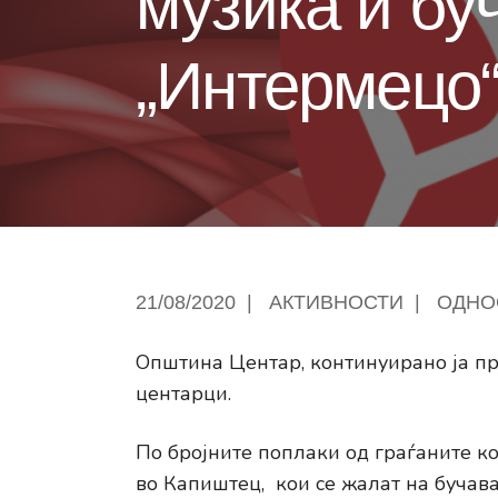
музика и бу
„Интермецо
21/08/2020
|
АКТИВНОСТИ
|
ОДНО
Општина Центар, континуирано ја п
центарци.
По бројните поплаки од граѓаните к
во Капиштец, кои се жалат на бучава