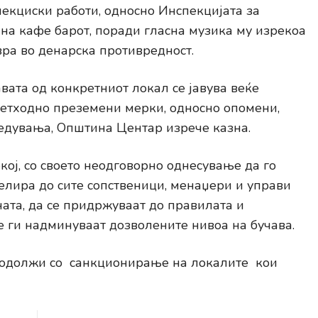
пекциски работи, односно Инспекцијата за
 на кафе барот, поради гласна музика му изрекоа
вра во денарска противредност.
вата од конкретниот локал се јавува веќе
ретходно преземени мерки, односно опомени,
дувања, Општина Центар изрече казна.
ој, со своето неодговорно однесување да го
елира до сите сопственици, менаџери и управи
ата, да се придржуваат до правилата и
е ги надминуваат дозволените нивоа на бучава.
родолжи со санкционирање на локалите кои