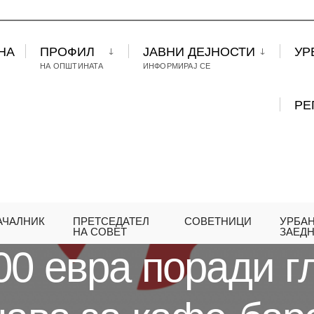
НА
ПРОФИЛ
ЈАВНИ ДЕЈНОСТИ
УР
НА ОПШТИНАТА
ИНФОРМИРАЈ СЕ
РЕ
АЧАЛНИК
ПРЕТСЕДАТЕЛ
СОВЕТНИЦИ
УРБА
Д 6000 ЕВРА ПОРАДИ ГЛАСНА МУЗИКА И БУЧАВА
НА СОВЕТ
ЗАЕД
00 евра поради г