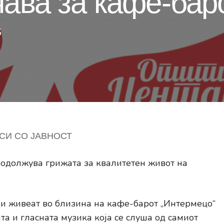
чава за кафе-бар
“
СИ СО ЈАВНОСТ
родолжува грижата за квалитетен живот на
ои живеат во близина на кафе-барот „Интермецо“
та и гласната музика која се слуша од самиот