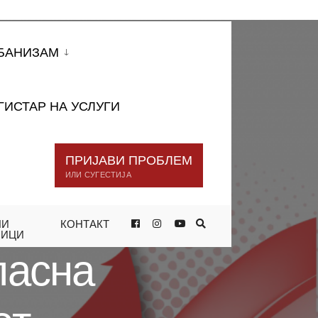
БАНИЗАМ
ГИСТАР НА УСЛУГИ
ПРИЈАВИ ПРОБЛЕМ
ИЛИ СУГЕСТИЈА
НИ
КОНТАКТ
 ЗА КАФЕ-БАРОТ „ИНТЕРМЕЦО“
НИЦИ
ласна