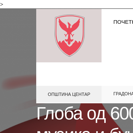
for:
>
Skip
ПОЧЕТ
to
content
ГРАДОН
ОПШТИНА ЦЕНТАР
HOME
АКТИВНОСТИ
ГЛОБА О
Глоба од 60