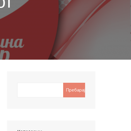
от
Search
Пребарај
for: