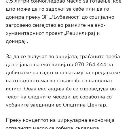
0,5 литри сончогледово масло за готвење, кое
што може да го задржи за себе или да го
донира преку ЗГ „Љубезност“ до социјално
загрозено семејство во рамките на еко-
хуманитарниот проект „Рециклирај и
донирај“.
За да се вклучат во акцијата, граѓаните треба
да се јават на еко линијата 070 264 444 за
добивање на садот и понатаму за предавање
на отпадното масло откако ќе го наполнат
истиот. Оваа еко акција ќе се спроведува во
текот на следните месеци, во соработка со
урбаните заедници во Општина Центар.
Преку концептот на циркуларна економија,
отпадното масло се собира, складира,