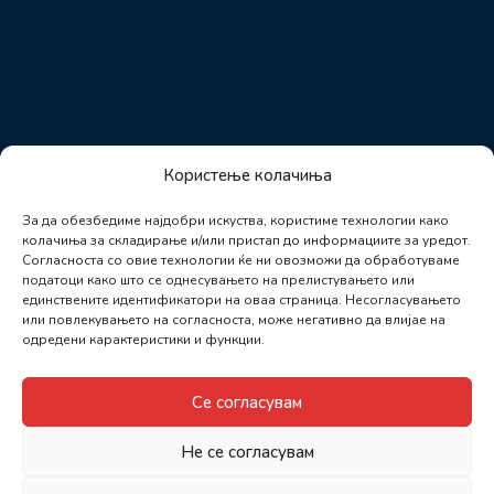
Користење колачиња
За да обезбедиме најдобри искуства, користиме технологии како
колачиња за складирање и/или пристап до информациите за уредот.
Согласноста со овие технологии ќе ни овозможи да обработуваме
податоци како што се однесувањето на прелистувањето или
единствените идентификатори на оваа страница. Несогласувањето
или повлекувањето на согласноста, може негативно да влијае на
одредени карактеристики и функции.
Се согласувам
Не се согласувам