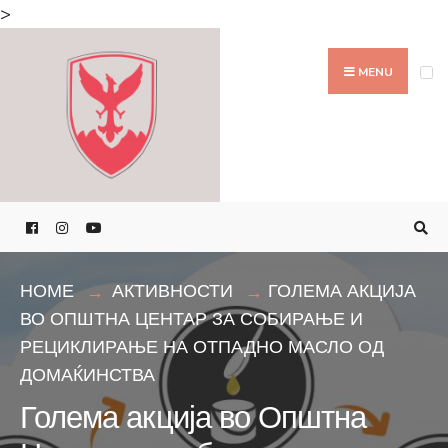
Search
>
for:
Skip
to
MENU
content
HOME
АКТИВНОСТИ
ГОЛЕМА АКЦИЈА
ВО ОПШТНА ЦЕНТАР ЗА СОБИРАЊЕ И
РЕЦИКЛИРАЊЕ НА ОТПАДНО МАСЛО ОД
ДОМАЌИНСТВА
Голема акција во Општна