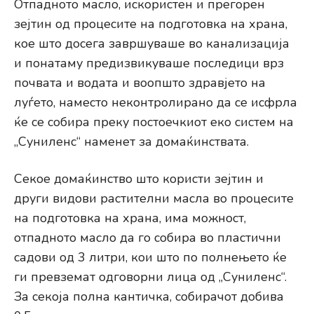
Отпадното масло, искористен и прегорен
зејтин од процесите на подготовка на храна,
кое што досега завршуваше во канализација
и понатаму предизвикуваше последици врз
почвата и водата и воопшто здравјето на
луѓето, наместо неконтролирано да се исфрла
ќе се собира преку постоечкиот еко систем на
„Суниленс“ наменет за домаќинствата.
Секое домаќинство што користи зејтин и
други видови растителни масла во процесите
на подготовка на храна, има можност,
отпадното масло да го собира во пластични
садови од 3 литри, кои што по полнењето ќе
ги превземат одговорни лица од „Суниленс“.
За секоја полна кантичка, собирачот добива