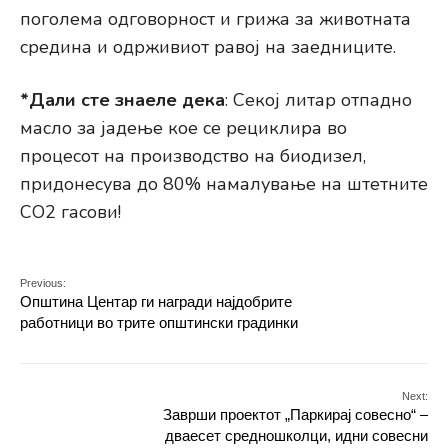
поголема одговорност и грижа за животната
средина и одрживиот равој на заедниците.
*Дали сте знаеле дека
: Секој литар отпадно
масло за јадење кое се рециклира во
процесот на производство на биодизел,
придонесува до 80% намалување на штетните
CO2 гасови!
Previous:
Општина Центар ги награди најдобрите
работници во трите општински градинки
Next:
Заврши проектот „Паркирај совесно“ –
дваесет средношколци, идни совесни