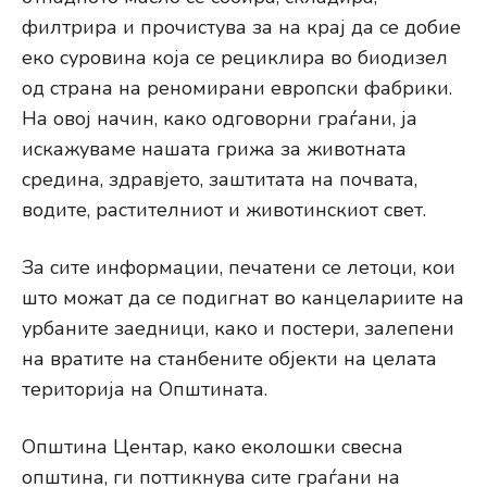
филтрира и прочистува за на крај да се добие
еко суровина која се рециклира во биодизел
од страна на реномирани европски фабрики.
На овој начин, како одговорни граѓани, ја
искажуваме нашата грижа за животната
средина, здравјето, заштитата на почвата,
водите, растителниот и животинскиот свет.
За сите информации, печатени се летоци, кои
што можат да се подигнат во канцелариите на
урбаните заедници, како и постери, залепени
на вратите на станбените објекти на целата
територија на Општината.
Општина Центар, како еколошки свесна
општина, ги поттикнува сите граѓани на