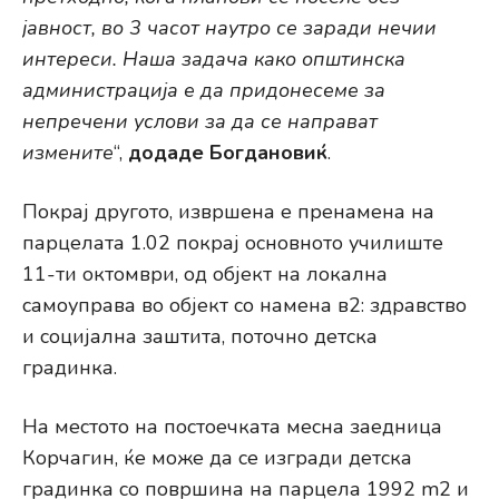
јавност, во 3 часот наутро се заради нечии
интереси. Наша задача како општинска
администрација е да придонесеме за
непречени услови за да се направат
измените
“,
додаде Богдановиќ
.
Покрај другото, извршена е пренамена на
парцелата 1.02 покрај основното училиште
11-ти октомври, од објект на локална
самоуправа во објект со намена в2: здравство
и социјална заштита, поточно детска
градинка.
На местото на постоечката месна заедница
Корчагин, ќе може да се изгради детска
градинка со површина на парцела 1992 m2 и