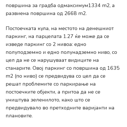
површина за градба одмаксимум1334 m2, а
развиена површина од 2668 m2.
Постоечката кула, на местото на денешниот
паркинг, на парцелата 1.27 ќе може да се
изведе паркинг со 2 нивоа: едно
полуподземно и едно полунадземно ниво, со
цел да не се нарушуваат видиците на
станарите. Овој паркинг со површина од 1635
m2 (по ниво) се предвидува со цел да се
решат проблемите со паркирање на
постоечките објекти, а притоа да не се
уништува зеленилото, како што се
предвидувало во претходните варијанти на
плановите.