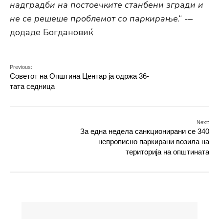
надградби на постоечките станбени згради и
не се решеше проблемот со паркирање
.“ ­-–
додаде Богдановиќ
Previous:
Советот на Општина Центар ја одржа 36-
тата седница
Next:
За една недела санкционирани се 340
непрописно паркирани возила на
територија на општината