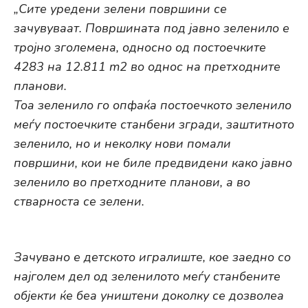
„Сите уредени зелени површини се
зачувуваат. Површината под јавно зеленило е
тројно зголемена, односно од постоечките
4283 на 12.811
m2
во однос на претходните
планови.
Toa
зеленило го опфаќа постоечкото зеленило
меѓу постоечките станбени згради, заштитното
зеленило, но и неколку нови помали
површини, кои не биле предвидени како јавно
зеленило во претходните планови, а во
стварноста се зелени.
Зачувано е детското игралиште, кое заедно со
најголем дел од зеленилото меѓу станбените
објекти ќе беа уништени доколку се дозволеа