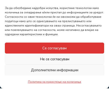
За да обезбедиме најдобри искуства, користиме технологии како
колачиња за складирање и/или пристап до информациите за уредот.
Согласноста со овие технологии ќе ни овозможи да обработуваме
податоци како што се однесувањето на прелистувањето или
единствените идентификатори на оваа страница. Несогласувањето
или повлекувањето на согласноста, може негативно да влијае на
одредени карактеристики и функции.
Се согласувам
Не се согласувам
Дополнителни информации
Политика за користење на колачиња