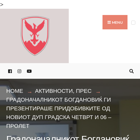
Search
>
for:
Skip
to
MENU
content
HOME
АКТИВНОСТИ
,
ПРЕС
ГРАДОНАЧАЛНИКОТ БОГДАНОВИЌ ГИ
ПРЕЗЕНТИРАШЕ ПРИДОБИВКИТЕ ОД
НОВИОТ ДУП ГРАДСКА ЧЕТВРТ И 06 –
ПРОЛЕТ
Градоначалникот Богдановиќ