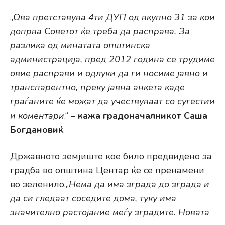
„
Ова претставува 4ти ДУП од вкупно 31 за кои
допрва Советот ќе треба да расправа. За
разлика од минатата општинска
администрација, пред 2012 година се трудиме
овие расправи и одлуки да ги носиме јавно и
транспарентно, преку јавна анкета каде
граѓаните ќе можат да учествуваат со сугестии
и коментари
.“ –
кажа градоначалникот Саша
Богдановиќ
.
Државното земјиште кое било предвидено за
градба во општина Центар ќе се пренамени
во зеленило.„
Нема да има зграда до зграда и
да си гледаат соседите дома, туку има
значително растојание меѓу зградите. Новата