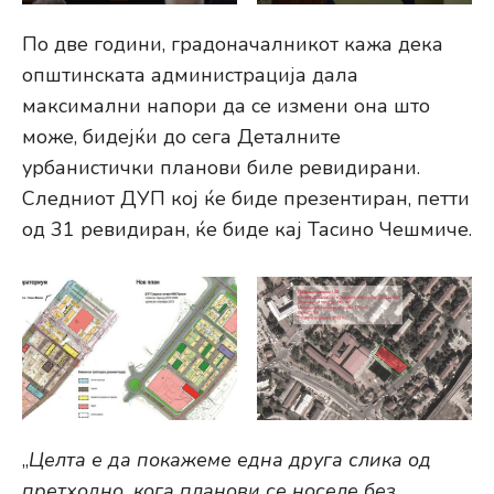
По две години, градоначалникот кажа дека
општинската администрација дала
максимални напори да се измени она што
може, бидејќи до сега Деталните
урбанистички планови биле ревидирани.
Следниот ДУП кој ќе биде презентиран, петти
од 31 ревидиран, ќе биде кај Тасино Чешмиче.
„
Целта е да покажеме една друга слика од
претходно, кога планови се носеле без