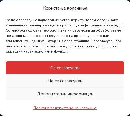
Користење колачиња
За да обезбедиме најдобри искуства, користиме технологии како
колачиња за складирање и/или пристап до информациите за уредот.
Согласноста со овие технологии ќе ни овозможи да обработуваме
податоци како што се однесувањето на прелистувањето или
единствените идентификатори на оваа страница. Несогласувањето
или повлекувањето на согласноста, може негативно да влијае на
одредени карактеристики и функции.
Се согласувам
Не се согласувам
Дополнителни информации
Политика за користење на колачиња