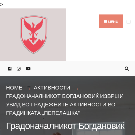
Search
>
for:
Skip
to
MENU
content
HOME
АКТИВНОСТИ
ГРАДОНАЧАЛНИКОТ БОГДАНОВИЌ ИЗВРШИ
УВИД ВО ГРАДЕЖНИТЕ АКТИВНОСТИ ВО
ГРАДИНКАТА „ПЕПЕЛАШКА“
Градоначалникот Богдановиќ