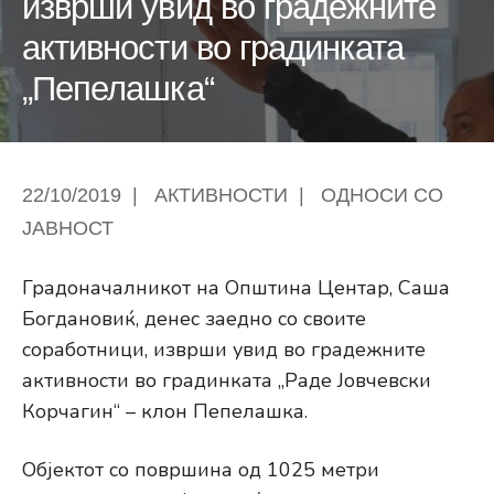
изврши увид во градежните
активности во градинката
„Пепелашка“
22/10/2019
|
АКТИВНОСТИ
|
ОДНОСИ СО
ЈАВНОСТ
Градоначалникот на Општина Центар, Саша
Богдановиќ, денес заедно со своите
соработници, изврши увид во градежните
активности во градинката „Раде Јовчевски
Корчагин“ – клон Пепелашка.
Објектот со површина од 1025 метри