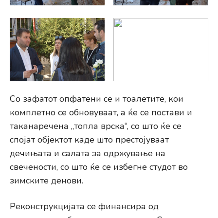
Со зафатот опфатени се и тоалетите, кои
комплетно се обновуваат, а ќе се постави и
таканаречена „топла врска“, со што ќе се
спојат објектот каде што престојуваат
дечињата и салата за одржување на
свечености, со што ќе се избегне студот во
зимските денови.
Реконструкцијата се финансира од