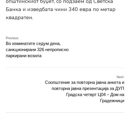
општинскиот буџет, со подзаем од Светска
Банка и изведбата чини 340 евра по метар
квадратен.
Previous:
Во изминатите седум дена,
санкционирани 326 непрописно
паркирани возила
Next:
Соопштение за повторна јавна анкета и
повторна јавна презентација за ДУП
Градска четврт Ц04 – Дом на
Градежници