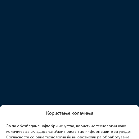
Користење колачиња
За да обезбедиме најдобри искуства, користиме технологии како
колачиња за складирање и/или пристап до информациите за уредот.
Согласноста со овие технологии ќе ни овозможи да обработуваме