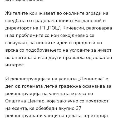
Жителите кои живеат во околните згради на
средбата со градоначалникот Богдановиќ и
директорот на ЈП „ПОЦ“, Кичевски, разговараа
и за проблемите со кои секојдневно се
соочуваат, за нивните идеи и предлози во
врска со подобрувањето на условите за живот
во општината и за други прашања од локален
интерес.
И реконструкцијата на улицата „Ленинова“ е
дел од големата летна градежна офанзива за
реконструкција на уличната мрежа во
Општина Центар, која заклучно со почетокот
на есента, ќе обезбеди вкупно 37
реконструирани улици на целата територија.