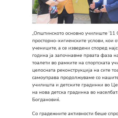
„Општинското основно училиште ‘11 
просторно-хигиенските услови, кои о
учениците, а се изведени според нај
година ја започнавме првата фаза н
тоалети во рамките на спортската уч
целосната реконструкција на сите то
самоуправа продолжуваме со нашите
училишта и детските градинки во Це
на нова детска градинка во населба
Богдановиќ.
Со градежните активности беше спро