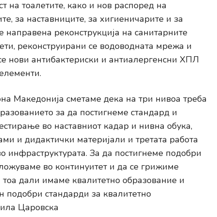
 на тоалетите, како и нов распоред на
те, за наставниците, за хигиеничарите и за
 е направена реконструкција на санитарните
лети, реконструирани се водоводната мрежа и
се нови антибактериски и антиалергенсни ХПЛ
елементи.
на Македонија сметаме дека на три нивоа треба
бразованието за да постигнеме стандард и
вестирање во наставниот кадар и нивна обука,
ами и дидактички материјали и третата работа
 во инфраструктурата. За да постигнеме подобри
вложуваме во континуитет и да се грижиме
на тоа дали имаме квалитетно образование и
он подобри стандарди за квалитетно
Мила Царовска