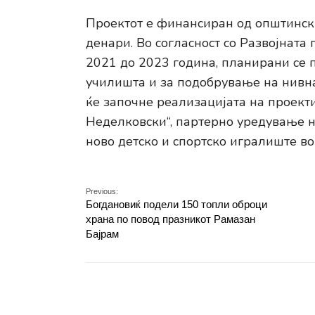
Проектот е финансиран од општински
денари. Во согласност со Развојнат
2021 до 2023 година, планирани се 
училишта и за подобрување на нивна
ќе започне реализацијата на проект
Неделковски“, партерно уредување н
ново детско и спортско игралиште во
Previous:
Богдановиќ подели 150 топли оброци
храна по повод празникот Рамазан
Бајрам