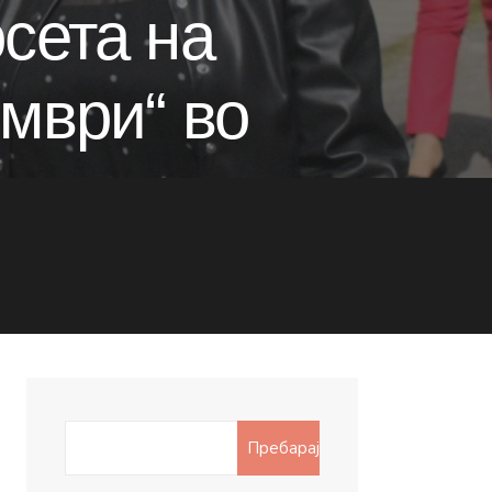
сета на
мври“ во
Search
Пребарај
for: