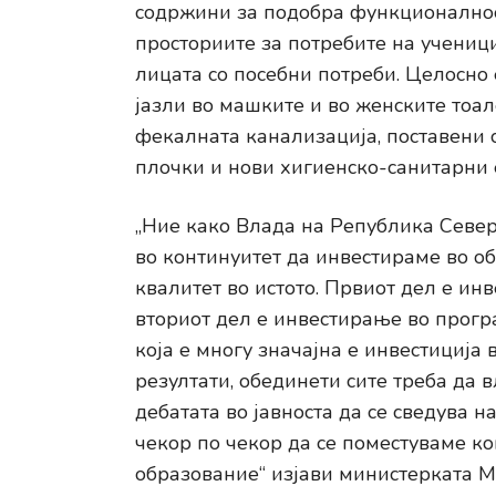
содржини за подобра функционалност
просториите за потребите на ученици
лицата со посебни потреби. Целосно
јазли во машките и во женските тоа
фекалната канализација, поставени 
плочки и нови хигиенско-санитарни 
„Ние како Влада на Република Север
во континуитет да инвестираме во о
квалитет во истото. Првиот дел е ин
вториот дел е инвестирање во прогр
која е многу значајна е инвестиција
резултати, обединети сите треба да 
дебатата во јавноста да се сведува 
чекор по чекор да се поместуваме к
образование“ изјави министерката 