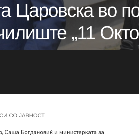
а Царовска во по
чилиште „11 Окто
СИ СО ЈАВНОСТ
, Саша Богдановиќ и министерката за