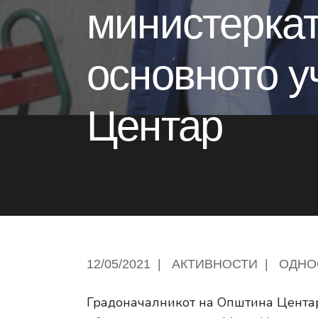
министеркат
основното у
Центар
12/05/2021
|
АКТИВНОСТИ
|
ОДНО
Градоначалникот на Општина Центар