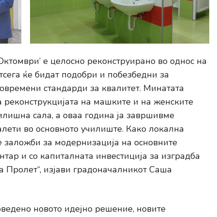
Октомври’ е целосно реконструирано во однос на
тсега ќе бидат подобри и побезбедни за
современи стандарди за квалитет. Минатата
а реконструкцијата на машките и на женските
илишна сала, а оваа година ја завршивме
алети во основното училиште. Како локална
 заложби за модернизација на основните
нтар и со капиталната инвестиција за изградба
та Пролет“, изјави градоначалникот Саша
ведено новото идејно решение, новите