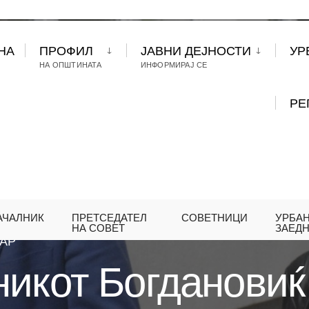
НА
ПРОФИЛ
ЈАВНИ ДЕЈНОСТИ
УР
НА ОПШТИНАТА
ИНФОРМИРАЈ СЕ
РЕ
АЧАЛНИК
ПРЕТСЕДАТЕЛ
СОВЕТНИЦИ
УРБА
АЧАЛНИКОТ БОГДАНОВИЌ И МИНИСТЕРКАТА ЦАР
НА СОВЕТ
ЗАЕД
ТАР
икот Богдановиќ