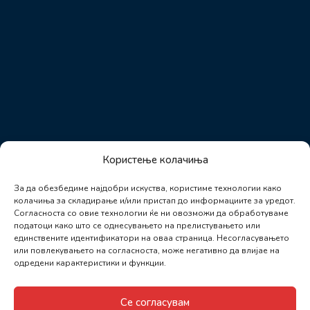
Користење колачиња
За да обезбедиме најдобри искуства, користиме технологии како
колачиња за складирање и/или пристап до информациите за уредот.
Согласноста со овие технологии ќе ни овозможи да обработуваме
податоци како што се однесувањето на прелистувањето или
единствените идентификатори на оваа страница. Несогласувањето
или повлекувањето на согласноста, може негативно да влијае на
одредени карактеристики и функции.
Се согласувам