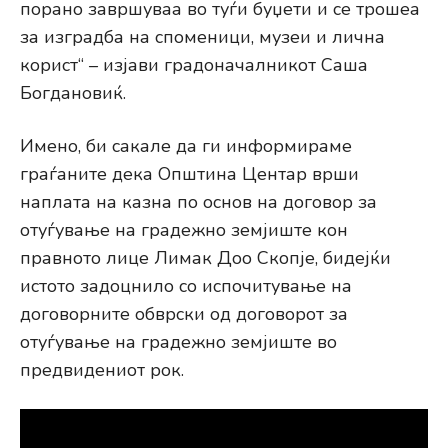
порано завршуваа во туѓи буџети и се трошеа
за изградба на споменици, музеи и лична
корист“ – изјави градоначалникот Саша
Богдановиќ.
Имено, би сакале да ги информираме
граѓаните дека Општина Центар врши
наплата на казна по основ на договор за
отуѓување на градежно земјиште кон
правното лице Лимак Доо Скопје, бидејќи
истото задоцнило со испочитување на
договорните обврски од договорот за
отуѓување на градежно земјиште во
предвидениот рок.