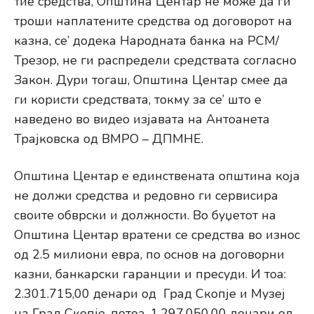
тие средства, Општина Центар не може да ги
троши наплатените средства од договорот на
казна, се’ додека Народната банка на РСМ/
Трезор, не ги распредели средствата согласно
Закон. Дури тогаш, Општина Центар смее да
ги користи средствата, токму за се’ што е
наведено во видео изјавата на Антоанета
Трајковска од ВМРО – ДПМНЕ.
Општина Центар е единствената општина која
не должи средства и редовно ги сервисира
своите обврски и должности. Во буџетот на
Општина Центар вратени се средства во износ
од 2.5 милиони евра, по основ на договорни
казни, банкарски гаранции и пресуди. И тоа:
2.301.715,00 денари од Град Скопје и Музеј
на Град Скопје, потоа, 1.297.050,00 денари од