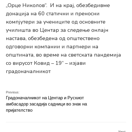
„Орце Николов“. И на крај, обезбедивме
донација на 60 статични и преносни
компјутери за учениците од основните
училишта во Центар за следење онлајн
настава, обезбедена од општествено
одговорни компании и партнери на
општината, во време на светската пандемија
со вирусот Ковид – 19“ – изјави
градоначалникот
Previous:
Градоначалникот на Центар и Рускиот
амбасадор засадија садници во знак на
пријателство
Next: