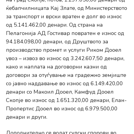
ќебапчилницата Кај Злате, од Министерството
за транспорт и врски вратен е долг во износ
од 5.141.462,00 денари. Од страна на
Пелагонија АД Гостивар повратен е износ од
94.184.098,00 денари, од Друштвото за
производство промет и услуги Риком Дооел
увоз – извоз во износ од 3.242.607,50 денари,
како и наплата на договорни казни од
договори за отуѓување на градежно земјиште
со јавно наддавање во износ од 6.149.420,00
денари со Макоил Дооел, Камфуд Дооел
Скопје во износ од 1.651.320,00 денари, Елан-
Пропертис Дооел во износ од 6.979.500,00
денари и други.
Дополнително се водат судски спорови во