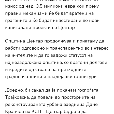
износ од над 3.5 милиони евра кои преку
правни механизми ќе бидат вратени на
граѓаните и ќе бидат инвестирани во нови
капиталани проекти во Центар.
Општина Центар продолжува и понатаму да
работи одговорно и транспарентно во интерес
на жителите и да го задржи статусот на
најнезадолжена општина, со вратени долгови
и кредити од страна на претходните
градоначалници и владејачки гарнитури.
„Воедно, би сакал да ја поканам госпоѓата
Трајковска, да повели во просториите на
реконструираната урбана заедница Дане
Крапчев во КСП – Центар Јадро и да