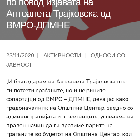
по повод изјавата на
Антоанета Трајковска од
ВМРО-ДПМНЕ
23/11/2020
|
АКТИВНОСТИ
|
ОДНОСИ СО
ЈАВНОСТ
„И благодарам на Антоанета Трајковска што
ги потсети граѓаните, но и нејзините
сопартијци од ВМРО – ДПМНЕ, дека јас како
градоначалник на Општина Центар, заедно со
администрацијата и советниците, успеавме на
правен начин да ги вратиме парите на
граѓаните во буџетот на Општина Центар, кои