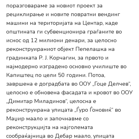
поразговараме за новиот проект за
рециклирање и новите повратни вендинг
машини на територијата на Центар, каде
општината ги субвенционира граѓаните во
иснос од 12 милиони денари, за целосно
реконструираниот објект Пепелашка на
градинката Р. Ј. Корчагин, за првото и
најмодерно изградено основно училиште во
Капиштец по цели 50 години. Потоа,
завршена е доградбата во ООУ „Гоце Делчев“,
целосно е обновена фасадата и кровот во ООУ
„Димитар Миладинов“, целосна е
реконструирана улицата „Ѓуро Ѓоновиќ“ во
Маџир маало и започнавме со
реконструкцијта на најголемата
сообраќајница во Дебар маало, улицата