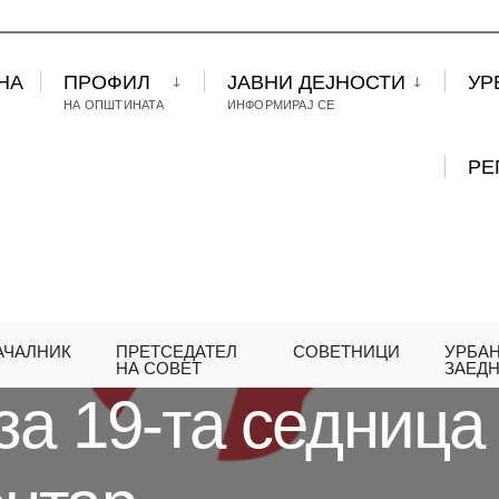
НА
ПРОФИЛ
ЈАВНИ ДЕЈНОСТИ
УР
НА ОПШТИНАТА
ИНФОРМИРАЈ СЕ
РЕ
АЧАЛНИК
ПРЕТСЕДАТЕЛ
СОВЕТНИЦИ
УРБА
А 19-ТА СЕДНИЦА НА СОВЕТ НА ОПШТИНА ЦЕНТА
НА СОВЕТ
ЗАЕД
за 19-та седница