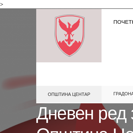
for:
>
Skip
ПОЧЕТ
to
content
ГРАДОН
ОПШТИНА ЦЕНТАР
HOME
СОВЕТ
ДНЕВЕН РЕД З
Дневен ред 