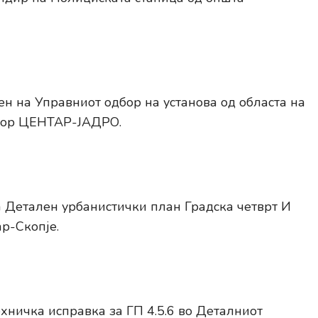
н на Управниот одбор на установа од областа на
стор ЦЕНТАР-ЈАДРО.
 Детален урбанистички план Градска четврт И
р-Скопје.
хничка исправка за ГП 4.5.6 во Деталниот