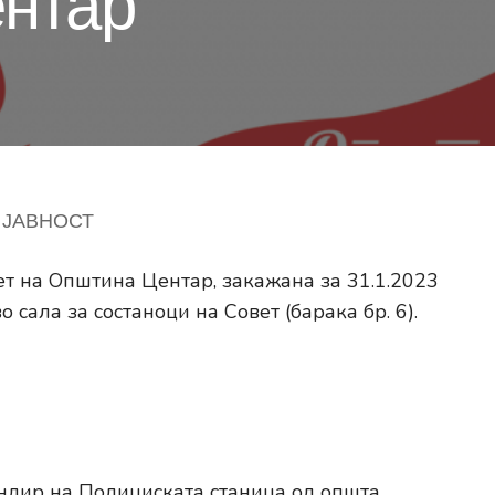
нтар
 ЈАВНОСТ
ет на Општина Центар, закажана за 31.1.2023
во сала за состаноци на Совет (барака бр. 6).
ндир на Полициската станица од општа