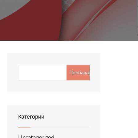
Search
Пребарај
for:
Категории
Uncategorized