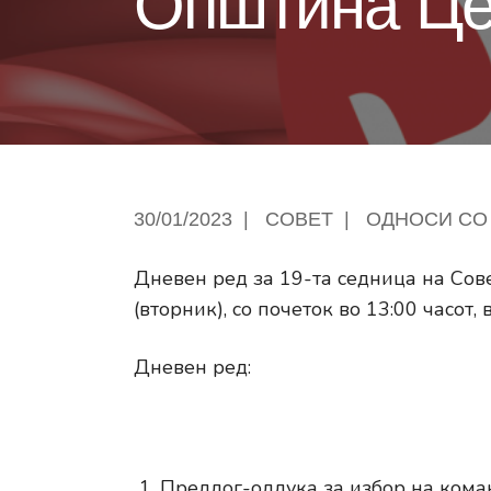
Општина Це
30/01/2023
|
СОВЕТ
|
ОДНОСИ СО
Дневен ред за 19-та седница на Сов
(вторник), со почеток во 13:00 часот, 
Дневен ред:
Предлог-одлука за избор на кома