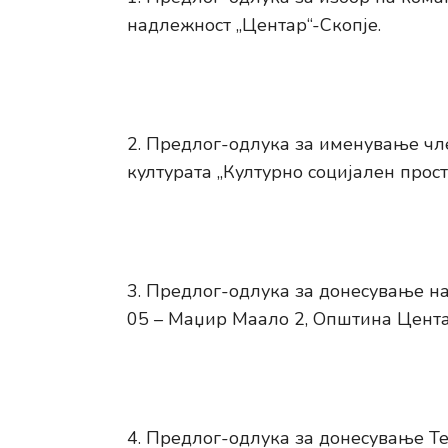
надлежност „Центар“-Скопје.
Предлог-одлука за именување чле
културата „Културно социјален про
Предлог-одлука за донесување на
05 – Маџир Маало 2, Општина Цента
Предлог-одлука за донесување Те