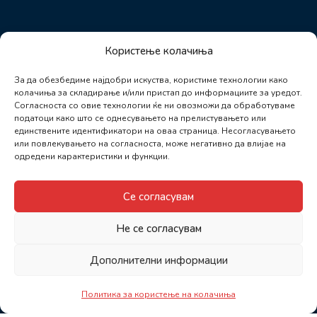
Користење колачиња
За да обезбедиме најдобри искуства, користиме технологии како
колачиња за складирање и/или пристап до информациите за уредот.
Согласноста со овие технологии ќе ни овозможи да обработуваме
податоци како што се однесувањето на прелистувањето или
единствените идентификатори на оваа страница. Несогласувањето
или повлекувањето на согласноста, може негативно да влијае на
одредени карактеристики и функции.
Се согласувам
Не се согласувам
Дополнителни информации
Политика за користење на колачиња