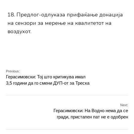
Предлог-одлуказа прифаќање донација
на сензори за мерење на квалитетот на
воздухот.
Previous:
Герасимовски: Тој што критикува имал
3,5 години да го смени ДУП-от за Треска
Next:
Герасимовски: На Водно нема да се
гради, пристапен пат не е одобрен