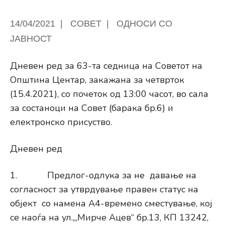
14/04/2021
|
СОВЕТ
|
ОДНОСИ СО
ЈАВНОСТ
Дневен ред за 63-та седница на Советот на
Општина Центар, закажана за четврток
(15.4.2021), со почеток од 13:00 часот, во сала
за состаноци на Совет (барака бр.6) и
електронско присуство.
Дневен ред
1. Предлог-одлука за не давање на
согласност за утврдување правен статус на
објект со намена А4-времено сместување, кој
се наоѓа на ул.,„Мирче Ацев“ бр.13, КП 13242,