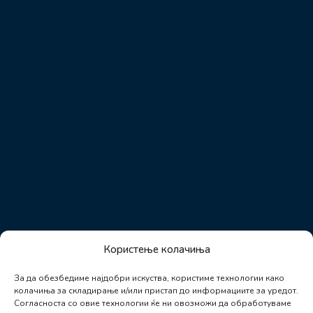
Користење колачиња
За да обезбедиме најдобри искуства, користиме технологии како
колачиња за складирање и/или пристап до информациите за уредот.
Согласноста со овие технологии ќе ни овозможи да обработуваме