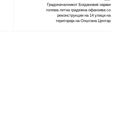
Градоначалникот Богдановиќ најави
голема летна градежна офанзива со
реконструкции на 14 улици на
територија на Општина Центар