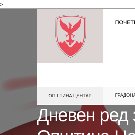
for:
>
Skip
ПОЧЕТ
to
content
ГРАДОН
ОПШТИНА ЦЕНТАР
HOME
СОВЕТ
ДНЕВЕН РЕД З
Дневен ред 