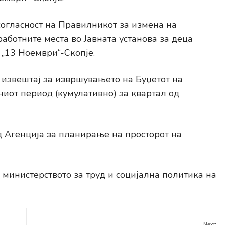
ласност на Правилникот за измена на
аботните места во Јавната установа за деца
„13 Ноември“-Скопје.
вештај за извршувањето на Буџетот на
иот период (кумулативно) за квартал од
генција за планирање на просторот на
истерството за труд и социјална политика на
Next: