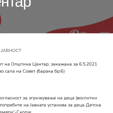
нтар
 ЈАВНОСТ
ет на Општина Центар, закажана за 6.5.2021
во сала на Совет (барака бр.6)
асност за згрижување на деца (воспитни
 потребите на Јавнaта установа за деца Детска
ември“-Скопје.