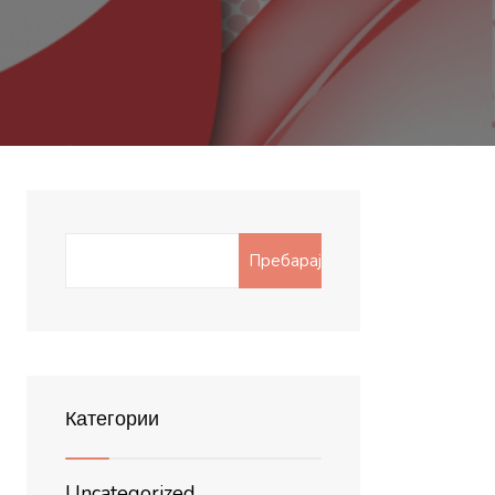
Search
Пребарај
for:
Категории
Uncategorized