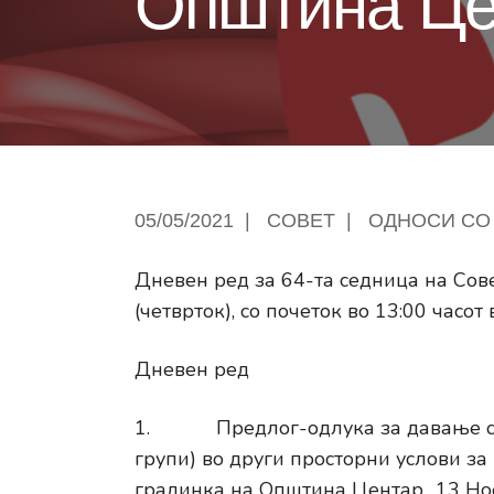
Општина Це
05/05/2021
|
СОВЕТ
|
ОДНОСИ СО
Дневен ред за 64-та седница на Сов
(четврток), со почеток во 13:00 часот 
Дневен ред
1. Предлог-одлука за давање согл
групи) во други просторни услови за
градинка на Општина Центар „13 Но