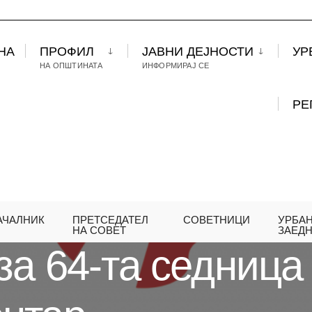
НА
ПРОФИЛ
ЈАВНИ ДЕЈНОСТИ
УР
НА ОПШТИНАТА
ИНФОРМИРАЈ СЕ
РЕ
АЧАЛНИК
ПРЕТСЕДАТЕЛ
СОВЕТНИЦИ
УРБА
А 64-ТА СЕДНИЦА НА СОВЕТ НА ОПШТИНА ЦЕНТА
НА СОВЕТ
ЗАЕД
за 64-та седница