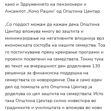
како и Здружението на пензионери и
Ансамлот „Кочо Рацин“ од Општина Центар.
„Со гордост можам да кажам дека Општина
Центар вложува многу во заштита и
минимизирање на негативните влијанија врз
економската состојба на нашите семејства. Тоа
го постигнуваме преку креирање програми и
проекти посветени на семејствата. Токму тука
во текот на вчерашниот ден доделивме 130
решенија за финансиска поддршка на
семејствата со новороденче. Ова е само еден
дел од помошта што Општина Центар ја
доделува со цел заштита на семејствата. Исто
така Општина Центар силно инвестира во
градинките и училиштата и вложува во нови