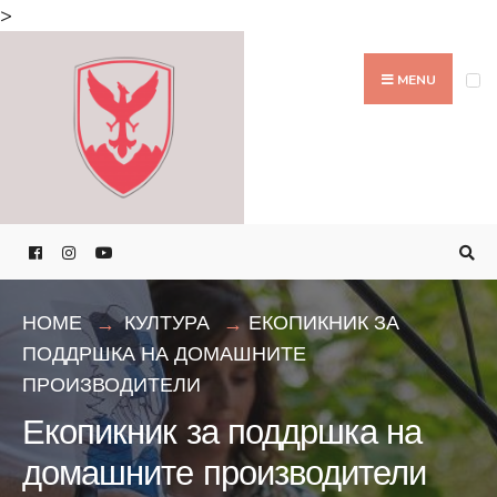
Search
>
for:
Skip
to
MENU
content
HOME
КУЛТУРА
ЕКОПИКНИК ЗА
ПОДДРШКА НА ДОМАШНИТЕ
ПРОИЗВОДИТЕЛИ
Екопикник за поддршка на
домашните производители