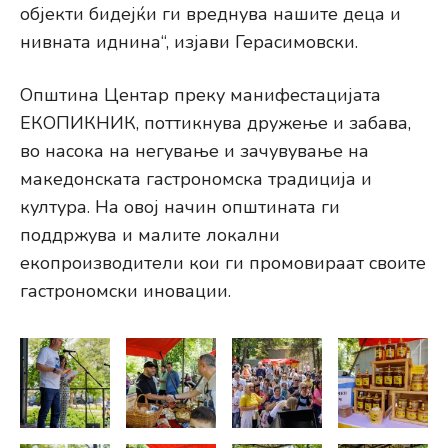
објекти бидејќи ги вреднува нашите деца и
нивната иднина“, изјави Герасимовски.
Општина Центар преку манифестацијата
ЕКОПИКНИК, поттикнува дружење и забава,
во насока на негување и зачувување на
македонската гастрономска традиција и
култура. На овој начин општината ги
поддржува и малите локални
екопроизводители кои ги промовираат своите
гастрономски иновации.