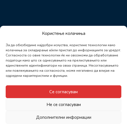
Користење колачиња
За да обезбедиме најдобри искуства, користиме технологии како
колачиња за складирање и/или пристап до информациите за уредот.
Согласноста со овие технологии ќе ни овозможи да обработуваме
податоци како што се однесувањето на прелистувањето или
единствените идентификатори на оваа страница. Несогласувањето
или повлекувањето на согласноста, може негативно да влијае на
одредени карактеристики и функции.
Се согласувам
Не се согласувам
Дополнителни информации