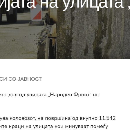
ијата на улицата
СИ СО ЈАВНОСТ
от дел од улицата „Народен Фронт“ во
ува коловозот, на површина од вкупно 11.542
ите краци на улицата кои минуваат помеѓу