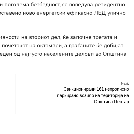
и поголема безбедност, се воведува резидентно
оставено ново енергетски ефикасно ЛЕД улично
вности на вториот дел, ќе започне третата и
 почетокот на октомври, а граѓаните ќе добијат
 еден од најгусто населените делови во Општина
Next:
Санкционирани 161 непрописно
паркирано возило на територија на
Општина Центар