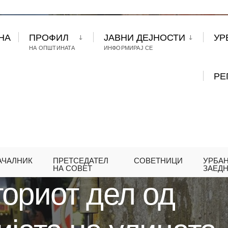
НА
ПРОФИЛ
ЈАВНИ ДЕЈНОСТИ
УР
НА ОПШТИНАТА
ИНФОРМИРАЈ СЕ
РЕ
АЧАЛНИК
ПРЕТСЕДАТЕЛ
СОВЕТНИЦИ
УРБА
ВА ВТОРИОТ ДЕЛ ОД РЕКОНСТРУКЦИЈАТА НА УЛИ
НА СОВЕТ
ЗАЕД
ориот дел од