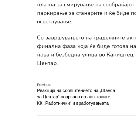
платоа за смирување на сообраќајот 
паркирање за станарите и ќе биде п
осветлување.
Со завршувањето на градежните акти
финална фаза која ќе биде готова на
нова и безбедна улица во Капиштец,
Центар.
Previous:
Реакција на соопштението на „Шанса
за Центар“ поврзано со лап-топите,
КК „Работнички“ и вработувањата