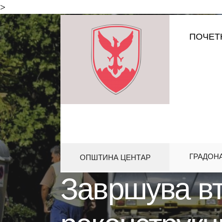
for:
>
Skip
ПОЧЕТ
to
content
ГРАДОН
ОПШТИНА ЦЕНТАР
HOME
АКТИВНОСТИ
ЗАВРШУ
Завршува вт