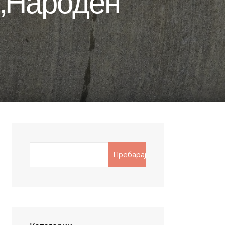
 „Народен
Search
Пребарај
for: