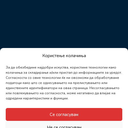
Користење колачиња
За да обезбедиме најдобри искуства, користиме технологии како
колачиња за складирање и/или пристап до информациите за уредот.
Согласноста со овие технологии ќе ни овозможи да обработуваме
податоци како што се однесувањето на прелистувањето или
единствените идентификатори на оваа страница. Несогласувањето
или повлекувањето на согласноста, може негативно да влијае на
одредени карактеристики и функции.
Се согласувам
Не се согласувам