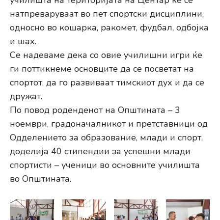
училишта на територијата на Центар ќе се
натпреваруваат во пет спортски дисциплини,
односно во кошарка, ракомет, фудбал, одбојка
и шах.
Се надеваме дека со овие училишни игри ќе
ги поттикнеме основците да се посветат на
спортот, да го развиваат тимскиот дух и да се
дружат.
По повод роденденот на Општината – 3
ноември, градоначалникот и претставници од
Одделението за образование, млади и спорт,
доделија 40 стипендии за успешни млади
спортисти – ученици во основните училишта
во Општината.