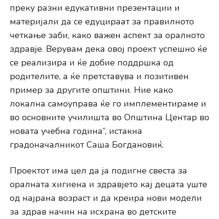
преку разни едукативни презентации и
материјали да се едуцираат за правилното
четкање заби, како важен аспект за оралното
здравје. Верувам дека овој проект успешно ќе
се реализира и ќе добие поддршка од
родителите, а ќе претставува и позитивен
пример за другите општини. Ние како
локална самоуправа ќе го имплементираме и
во основните училишта во Општина Центар во
новата учебна година“, истакна
градоначалникот Саша Богдановиќ.
Проектот има цел да ја подигне свеста за
оралната хигиена и здравјето кај децата уште
од најрана возраст и да креира нови модели
за здрав начин на исхрана во детските