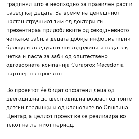
градинки што е неопходно за правилен раст и
развој кај децата. За време на денешниот
настан стручниот тим од доктори ги
презентираа придобивките од секојдневното
четкање заби, а децата добија информативни
брошури со едукативни содржини и подарок
четка и паста за заби од општествено
одговорната компанија Curaprox Macedonia,
партнер на проектот.
Во проектот ќе бидат опфатени деца од
двегодишна до шестгодишна возраст од трите
детски градинки и од клоновите во Општина
Центар, а целиот проект ќе се реализира во
текот на летниот период.