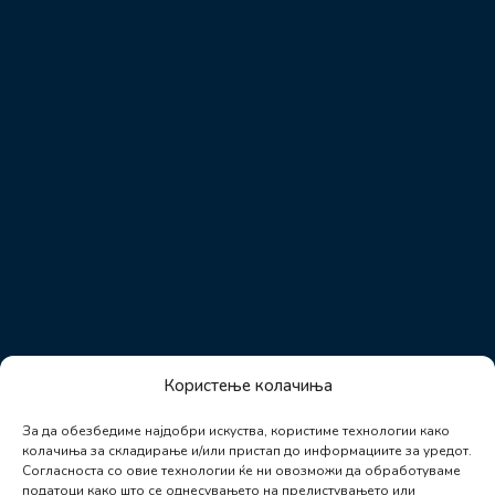
Користење колачиња
За да обезбедиме најдобри искуства, користиме технологии како
колачиња за складирање и/или пристап до информациите за уредот.
Согласноста со овие технологии ќе ни овозможи да обработуваме
податоци како што се однесувањето на прелистувањето или