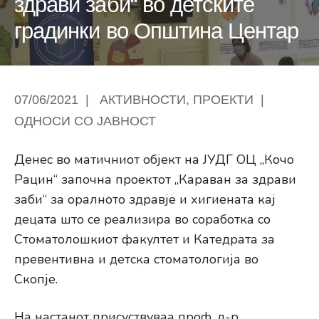
здрави заби“ во детските
градинки во Општина Центар
07/06/2021
|
АКТИВНОСТИ
,
ПРОЕКТИ
|
ОДНОСИ СО ЈАВНОСТ
Денес во матичниот објект на ЈУДГ ОЦ „Кочо
Рацин“ започна проектот „Караван за здрави
заби“ за оралното здравје и хигиената кај
децата што се реализира во соработка со
Стоматолошкиот факултет и Катедрата за
превентивна и детска стоматологија во
Скопје.
На настанот присуствуваа проф. д-р