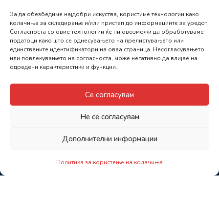
За да обезбедиме најдобри искуства, користиме технологии како
колачиња за складирање и/или пристап до информациите за уредот.
Согласноста со овие технологии ќе ни овозможи да обработуваме
податоци како што се однесувањето на прелистувањето или
единствените идентификатори на оваа страница. Несогласувањето
или повлекувањето на согласноста, може негативно да влијае на
одредени карактеристики и функции.
Се согласувам
Не се согласувам
Дополнителни информации
Политика за користење на колачиња