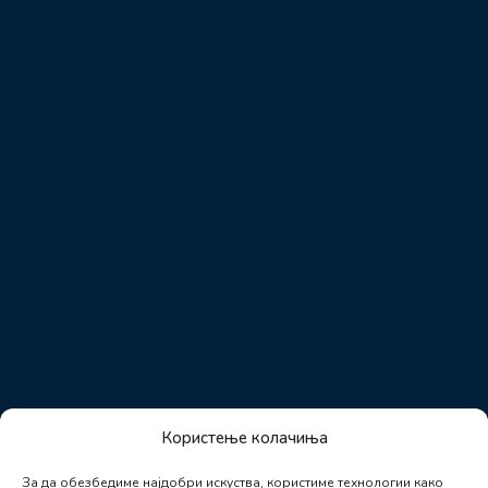
Користење колачиња
За да обезбедиме најдобри искуства, користиме технологии како