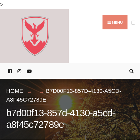
Search
>
for:
Skip
to
MENU
content
HOME
B7D00F13-857D-4130-A5CD-
A8F45C72789E
b7d00f13-857d-4130-a5cd-
a8f45c72789e