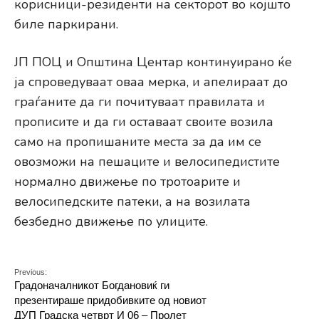
корисници-резиденти на секторот во којшто
биле паркирани.
ЈП ПОЦ и Општина Центар континуирано ќе
ја спроведуваат оваа мерка, и апелираат до
граѓаните да ги почитуваат правилата и
прописите и да ги оставаат своите возила
само на пропишаните места за да им се
овозможи на пешаците и велосипедистите
нормално движење по тротоарите и
велосипедските патеки, а на возилата
безбедно движење по улиците.
Previous:
Градоначалникот Богдановиќ ги
презентираше придобивките од новиот
ДУП Градска четврт И 06 – Пролет