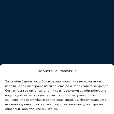
Користење колачиња
За да обезбедиме најдобри искуства, користиме технологии како
колачиња за складирање и/или пристап до информациите за уредот.
Согласноста со овие технологии ќе ни овозможи да обработуваме
податоци како што се однесувањето на прелистувањето или
единствените идентификатори на оваа страница. Несогласувањето
или повлекувањето на согласноста, може негативно да влијае на
одредени карактеристики и функции.