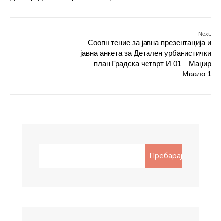
Next:
Соопштение за јавна презентација и
јавна анкета за Детален урбанистички
план Градска четврт И 01 – Маџир
Маало 1
Search
Пребарај
for: