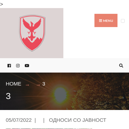
Search
>
for:
Skip
to
MENU
content
HOME
3
3
05/07/2022
|
|
ОДНОСИ СО ЈАВНОСТ