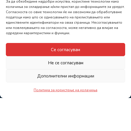
За да обезбедиме најдобри искуства, користиме технологии како
колачиња за складирање и/или пристап до информациите за уредот.
Согласноста со овие технологии ќе ни овозможи да обработуваме
податоци како што се однесувањето на прелистувањето или
единствените идентификатори на оваа страница. Несогласувањето
или повлекувањето на согласноста, може негативно да влијае на
одредени карактеристики и функции.
Се согласувам
Не се согласувам
Дополнителни информации
Политика за користење на колачиња