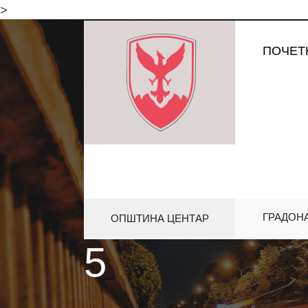
for:
>
Skip
ПОЧЕТ
to
content
ГРАДОН
ОПШТИНА ЦЕНТАР
HOME
5
5