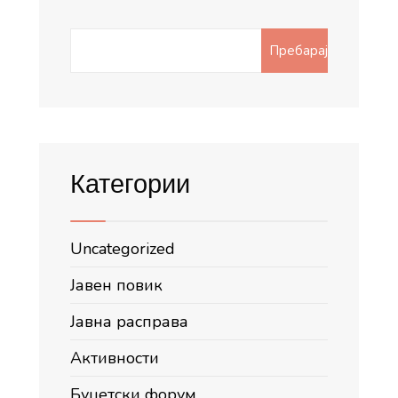
Search
Пребарај
for:
Категории
Uncategorized
Јавен повик
Јавна расправа
Активности
Буџетски форум