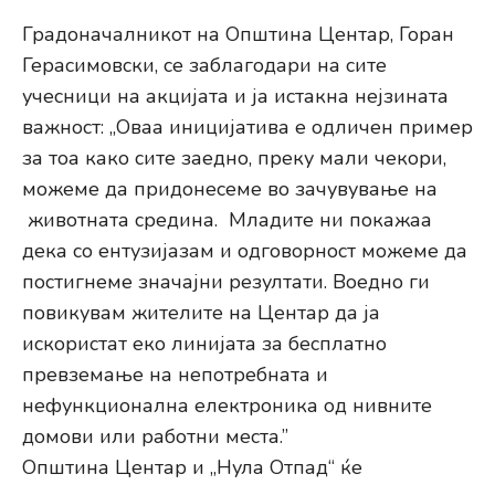
Градоначалникот на Општина Центар, Горан
Герасимовски, се заблагодари на сите
учесници на акцијата и ја истакна нејзината
важност: „Оваа иницијатива е одличен пример
за тоа како сите заедно, преку мали чекори,
можеме да придонесеме во зачувување на
животната средина. Младите ни покажаа
дека со ентузијазам и одговорност можеме да
постигнеме значајни резултати. Воедно ги
повикувам жителите на Центар да ја
искористат еко линијата за бесплатно
превземање на непотребната и
нефункционална електроника од нивните
домови или работни места.”
Општина Центар и „Нула Отпад“ ќе