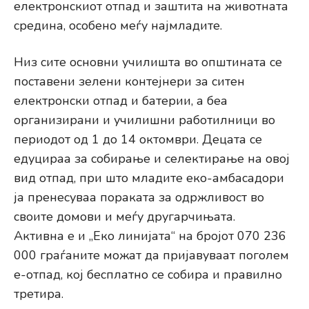
електронскиот отпад и заштита на животната
средина, особено меѓу најмладите.
Низ сите основни училишта во општината се
поставени зелени контејнери за ситен
електронски отпад и батерии, а беа
организирани и училишни работилници во
периодот од 1 до 14 октомври. Децата се
едуцираа за собирање и селектирање на овој
вид отпад, при што младите еко-амбасадори
ја пренесуваа пораката за одржливост во
своите домови и меѓу другарчињата.
Активна е и „Еко линијата“ на бројот 070 236
000 граѓаните можат да пријавуваат поголем
е-отпад, кој бесплатно се собира и правилно
третира.