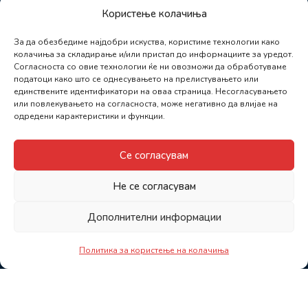
Користење колачиња
За да обезбедиме најдобри искуства, користиме технологии како
колачиња за складирање и/или пристап до информациите за уредот.
Согласноста со овие технологии ќе ни овозможи да обработуваме
податоци како што се однесувањето на прелистувањето или
единствените идентификатори на оваа страница. Несогласувањето
или повлекувањето на согласноста, може негативно да влијае на
одредени карактеристики и функции.
Се согласувам
Не се согласувам
Дополнителни информации
Политика за користење на колачиња