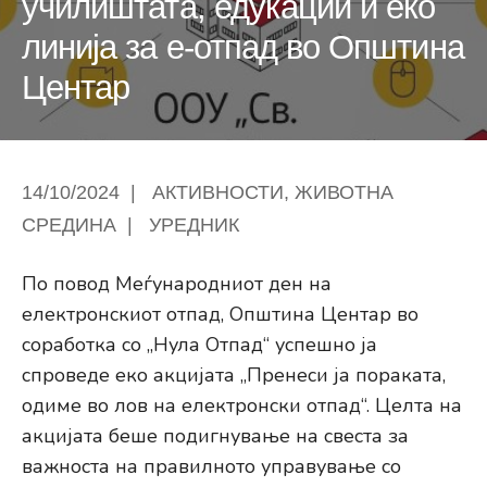
училиштата, едукации и еко
линија за е-отпад во Општина
Центар
14/10/2024
|
АКТИВНОСТИ
,
ЖИВОТНА
СРЕДИНА
|
УРЕДНИК
По повод Меѓународниот ден на
електронскиот отпад, Општина Центар во
соработка со „Нула Отпад“ успешно ја
спроведе еко акцијата „Пренеси ја пораката,
одиме во лов на електронски отпад“. Целта на
акцијата беше подигнување на свеста за
важноста на правилното управување со