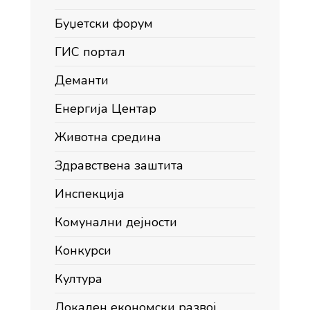
Буџетски форум
ГИС портал
Деманти
Енергија Центар
Животна средина
Здравствена заштита
Инспекција
Комунални дејности
Конкурси
Култура
Локален економски развој