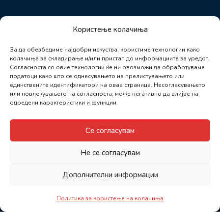
Користење колачиња
За да обезбедиме најдобри искуства, користиме технологии како
колачиња за складирање и/или пристап до информациите за уредот.
Согласноста со овие технологии ќе ни овозможи да обработуваме
податоци како што се однесувањето на прелистувањето или
единствените идентификатори на оваа страница. Несогласувањето
или повлекувањето на согласноста, може негативно да влијае на
одредени карактеристики и функции.
Се согласувам
Не се согласувам
Дополнителни информации
Политика за користење на колачиња