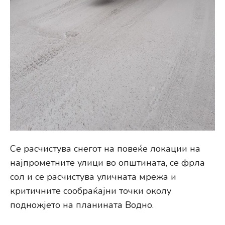
Се расчистува снегот на повеќе локации на
најпрометните улици во општината, се фрла
сол и се расчистува уличната мрежа и
критичните сообраќајни точки околу
подножјето на планината Водно.