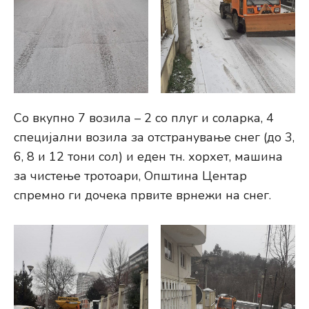
Со вкупно 7 возила – 2 со плуг и соларка, 4
специјални возила за отстранување снег (до 3,
6, 8 и 12 тони сол) и еден тн. хорхет, машина
за чистење тротоари, Општина Центар
спремно ги дочека првите врнежи на снег.