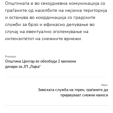
Општината е во секојдневна комуникација со
граѓаните од населбите на нејзина територија
и останува во координација со градските
служби за брзо и ефикасно делување во
случај на евентуално зголемување на
интензитетот на снежните врнежи.
Previous:
Општина Центар ќе обезбеди 2 милиони
денари за ЈП „Лајка“
Next:
Зимската служба на терен, граѓаните да
пријавуваат снежни наноси