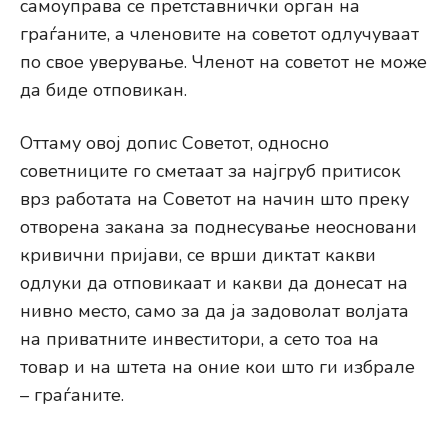
самоуправа се претставнички орган на
граѓаните, а членовите на советот одлучуваат
по свое уверување. Членот на советот не може
да биде отповикан.
Оттаму овој допис Советот, односно
советниците го сметаат за најгруб притисок
врз работата на Советот на начин што преку
отворена закана за поднесување неосновани
кривични пријави, се врши диктат какви
одлуки да отповикаат и какви да донесат на
нивно место, само за да ја задоволат волјата
на приватните инвеститори, а сето тоа на
товар и на штета на оние кои што ги избрале
– граѓаните.