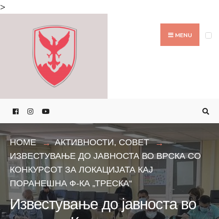
Search
>
for:
Skip
to
MENU
content
HOME
АКТИВНОСТИ
,
СОВЕТ
ИЗВЕСТУВАЊЕ ДО ЈАВНОСТА ВО ВРСКА СО
КОНКУРСОТ ЗА ЛОКАЦИЈАТА КАЈ
ПОРАНЕШНА Ф-КА „ТРЕСКА“
Известување до јавноста во