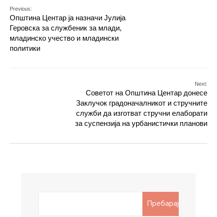
Previous:
Општина Центар ја назначи Јулија
Геровска за службеник за млади,
младинско учество и младински
политики
Next:
Советот на Општина Центар донесе
Заклучок градоначалникот и стручните
служби да изготват стручни елаборати
за суспензија на урбанистички планови
Search
Пребарај
for: