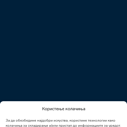
Користење колачиња
За да обезбедиме најдобри искуства, користиме технологии како
колачиња за складирање и/или пристап до информациите за уредот.