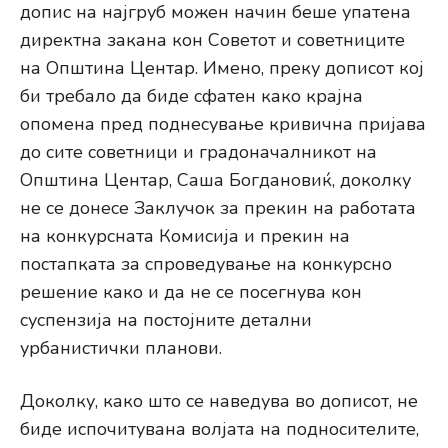
допис на најгруб можен начин беше упатена
директна закана кон Советот и советниците
на Општина Центар. Имено, преку дописот кој
би требало да биде сфатен како крајна
опомена пред поднесување кривична пријава
до сите советници и градоначалникот на
Општина Центар, Саша Богдановиќ, доколку
не се донесе Заклучок за прекин на работата
на конкурсната Комисија и прекин на
постапката за спроведување на конкурсно
решение како и да не се посегнува кон
суспензија на постојните детални
урбанистички планови.
Доколку, како што се наведува во дописот, не
биде испочитувана волјата на подносителите,