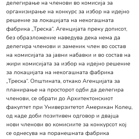
делегирање на членови во комисија за
организирање на конкурс за избор на идејно
решение за локацијата на некогашната
фабрика „Треска“. Агенцијата преку дописот,
без образложение наведува дека нема да
делегира членови и заменик член во состав
на комисијата за јавни набавки и во состав на
жири комисијата за избор на идејно решение
за локацијата на некогашната фабрика
„Треска“. Општината, откако Агенцијата за
планирање на просторот одби да делегира
членови, се обрати до Архитектонскиот
факултет при Универзитетот Американ Колеџ,
од каде доби позитивен одговор и двајца
нови членови во комисиите за конкурсот кој
се однесува на поранешната фабрика