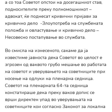
а со тоа Советот опстои на досегашниот став,
подносителите преку полномошникот –
адвокат, ќе поднесат кривични пријави за
кривично дело -Злоупотреба на службената
положба и овластување и кривично дело –
Несовесно постапување во службата.
Во смисла на изнесеното, сакаме да ја
известиме јавноста дека Советот во целост е
згрозен од ваквото грубо мешање во работата
на советот и уверувањето на советниците при
носење на одлуки на пленарна седница.
Советот на пленарната 64-та седница
констатираше дека преку ваков допис се
врши директен упад во уверувањата на
советниците кои согласно Законот за локална