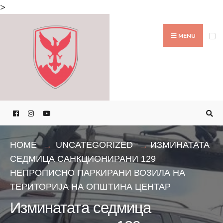
Search
>
for:
Skip
to
MENU
content
HOME
UNCATEGORIZED
ИЗМИНАТАТА
СЕДМИЦА САНКЦИОНИРАНИ 129
НЕПРОПИСНО ПАРКИРАНИ ВОЗИЛА НА
ТЕРИТОРИЈА НА ОПШТИНА ЦЕНТАР
Изминатата седмица