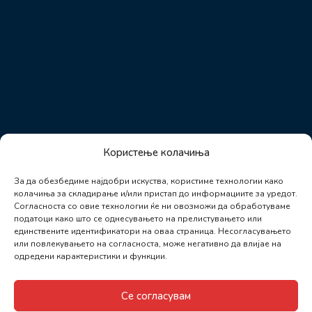
Користење колачиња
За да обезбедиме најдобри искуства, користиме технологии како
колачиња за складирање и/или пристап до информациите за уредот.
Согласноста со овие технологии ќе ни овозможи да обработуваме
податоци како што се однесувањето на прелистувањето или
единствените идентификатори на оваа страница. Несогласувањето
или повлекувањето на согласноста, може негативно да влијае на
одредени карактеристики и функции.
Се согласувам