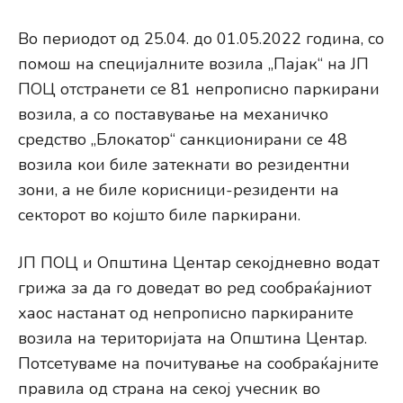
Во периодoт од 25.04. до 01.05.2022 година, со
помош на специјалните возила „Пајак“ на ЈП
ПОЦ отстранети се 81 непрописно паркирани
возила, а со поставување на механичко
средство „Блокатор“ санкционирани се 48
возила кои биле затекнати во резидентни
зони, а не биле корисници-резиденти на
секторот во којшто биле паркирани.
ЈП ПОЦ и Општина Центар секојдневно водат
грижа за да го доведат во ред сообраќајниот
хаос настанат од непрописно паркираните
возила на територијата на Општина Центар.
Потсетуваме на почитување на сообраќајните
правила од страна на секој учесник во