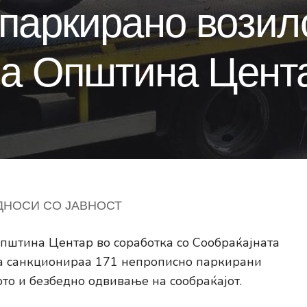
паркирано возил
на Општина Цент
ДНОСИ СО ЈАВНОСТ
пштина Центар во соработка со Сообраќајната
а санкционираа 171 непрописно паркирани
то и безбедно одвивање на сообраќајот.