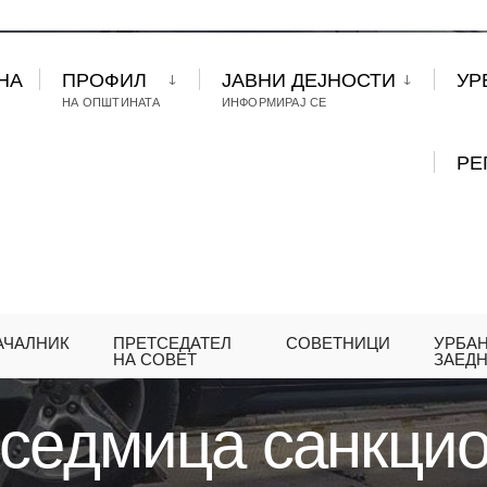
НА
ПРОФИЛ
ЈАВНИ ДЕЈНОСТИ
УР
НА ОПШТИНАТА
ИНФОРМИРАЈ СЕ
РЕ
АЧАЛНИК
ПРЕТСЕДАТЕЛ
СОВЕТНИЦИ
УРБА
ИНАТАТА СЕДМИЦА САНКЦИОНИРАНИ 171 НЕПРО
НА СОВЕТ
ЗАЕД
 седмица санкци