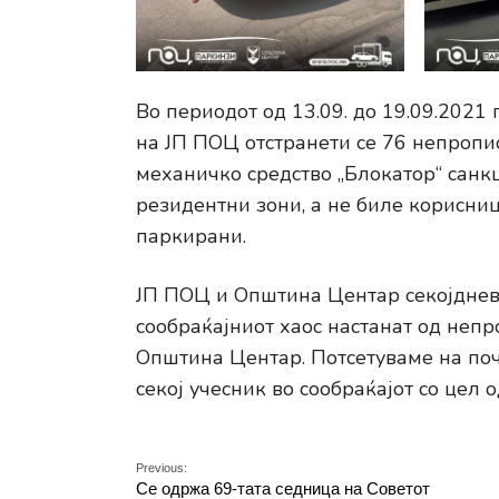
Во периодот од 13.09. до 19.09.2021 
на ЈП ПОЦ отстранети се 76 непропи
механичко средство „Блокатор“ санк
резидентни зони, а не биле корисни
паркирани.
ЈП ПОЦ и Општина Центар секојдневн
сообраќајниот хаос настанат од неп
Општина Центар. Потсетуваме на поч
секој учесник во сообраќајот со цел
Previous:
Се одржа 69-тата седница на Советот