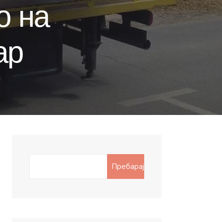
о на
ар
Search
Пребарај
for: