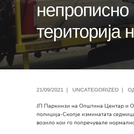
непрописно 
територија 
21/09/2021
|
UNCATEGORIZED
|
О
ЈП Паркинзи на Општина Центар и О
полиција-Скопје изминатата седмиц
возило кои го попречувале нормално