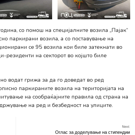
година, со помош на специјалните возила „Пајак“
сно паркирани возила, а со поставување на
ционирани се 95 возила кои биле затекнати во
ци-резиденти на секторот во којшто биле
о водат грижа за да го доведат во ред
рописно паркираните возила на територијата на
итување на сообраќајните правила од страна на
 одржување на ред и безбедност на улиците.
Next:
Оглас за доделување на стипендии