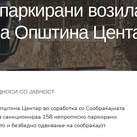
паркирани возил
на Општина Цент
ДНОСИ СО ЈАВНОСТ
пштина Центар во соработка со Сообраќајната
а санкционираа 158 непрописно паркирани
о и безбедно одвивање на сообраќајот.