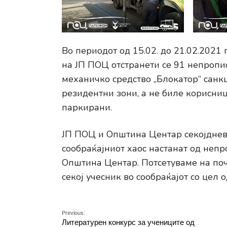
Во периодот од 15.02. до 21.02.2021 
на ЈП ПОЦ отстранети се 91 непропи
механичко средство „Блокатор“ санк
резидентни зони, а не биле корисни
паркирани.
ЈП ПОЦ и Општина Центар секојдневн
сообраќајниот хаос настанат од неп
Општина Центар. Потсетуваме на поч
секој учесник во сообраќајот со цел
Previous:
Литературен конкурс за учениците од