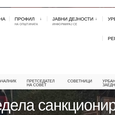
НА
ПРОФИЛ
ЈАВНИ ДЕЈНОСТИ
УР
НА ОПШТИНАТА
ИНФОРМИРАЈ СЕ
РЕ
АЧАЛНИК
ПРЕТСЕДАТЕЛ
СОВЕТНИЦИ
УРБА
ИНАТА НЕДЕЛА САНКЦИОНИРАНИ 158 НЕПРОПИС
НА СОВЕТ
ЗАЕД
едела санкциони