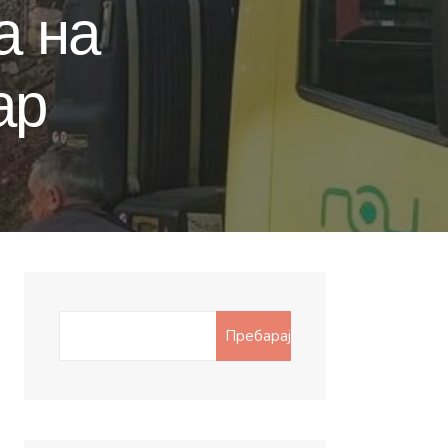
а на
ар
Search
Пребарај
for: