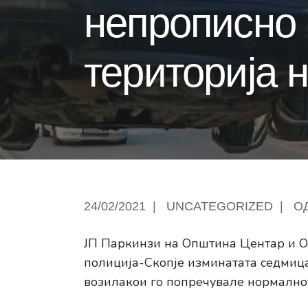
непрописно 
територија 
24/02/2021
|
UNCATEGORIZED
|
О
ЈП Паркинзи на Општина Центар и О
полиција-Скопје изминатата седмиц
возилакои го попречувале нормалнот