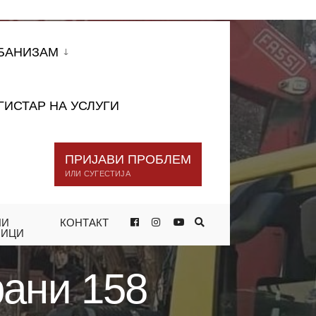
БАНИЗАМ
ГИСТАР НА УСЛУГИ
ПРИЈАВИ ПРОБЛЕМ
ИЛИ СУГЕСТИЈА
НИ
КОНТАКТ
НО ПАРКИРАНИ ВОЗИЛА НА
НИЦИ
рани 158