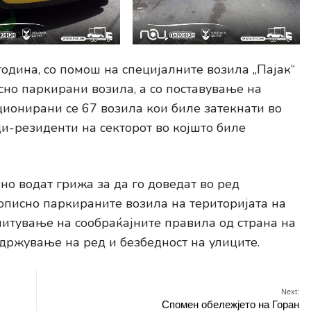
година, со помош на специјалните возила „Пајак“
сно паркирани возила, а со поставување на
ционирани се 67 возила кои биле затекнати во
ци-резиденти на секторот во којшто биле
о водат грижа за да го доведат во ред
рописно паркираните возила на територијата на
итување на сообраќајните правила од страна на
 одржување на ред и безбедност на улиците.
Next:
Спомен обележјето на Горан