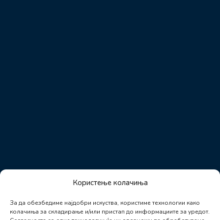
Користење колачиња
За да обезбедиме најдобри искуства, користиме технологии како
колачиња за складирање и/или пристап до информациите за уредот.