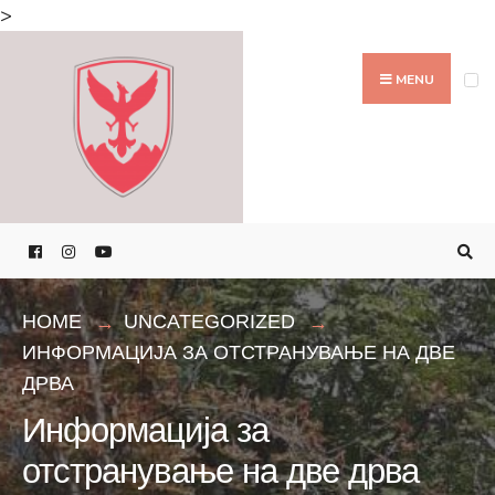
Search
>
for:
Skip
to
MENU
content
HOME
UNCATEGORIZED
ИНФОРМАЦИЈА ЗА ОТСТРАНУВАЊЕ НА ДВЕ
ДРВА
Информација за
отстранување на две дрва