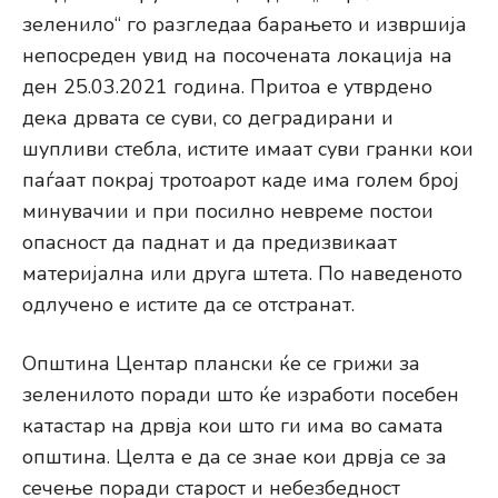
зеленило“ го разгледаа барањето и извршија
непосреден увид на посочената локација на
ден 25.03.2021 година. Притоа е утврдено
дека дрвата се суви, со деградирани и
шупливи стебла, истите имаат суви гранки кои
паѓаат покрај тротоарот каде има голем број
минувачии и при посилно невреме постои
опасност да паднат и да предизвикаат
материјална или друга штета. По наведеното
одлучено е истите да се отстранат.
Општина Центар плански ќе се грижи за
зеленилото поради што ќе изработи посебен
катастар на дрвја кои што ги има во самата
општина. Целта е да се знае кои дрвја се за
сечење поради старост и небезбедност