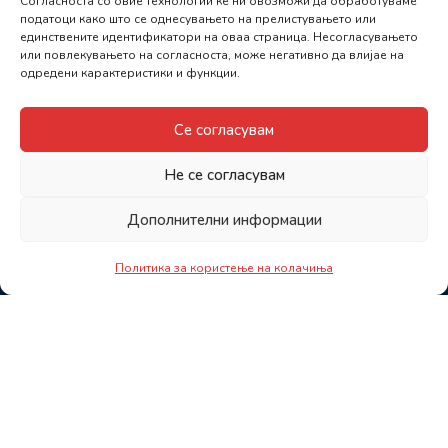
Согласноста со овие технологии ќе ни овозможи да обработуваме
податоци како што се однесувањето на прелистувањето или
единствените идентификатори на оваа страница. Несогласувањето
или повлекувањето на согласноста, може негативно да влијае на
одредени карактеристики и функции.
Се согласувам
Не се согласувам
Дополнителни информации
Политика за користење на колачиња