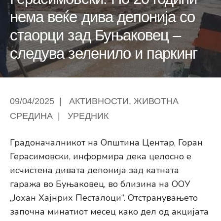
нема веќе дива депонија со
стаорци зад Буњаковец –
следува зеленило и паркинг
09/04/2025
|
АКТИВНОСТИ
,
ЖИВОТНА
СРЕДИНА
|
УРЕДНИК
Градоначалникот на Општина Центар, Горан
Герасимовски, информира дека целосно е
исчистена дивата депонија зад катната
гаража во Буњаковец, во близина на ООУ
„Јохан Хајнрих Песталоци“. Отстранувањето
започна минатиот месец како дел од акцијата