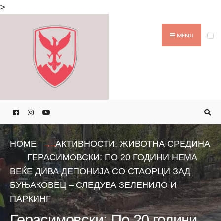
Search
>
for:
Skip
to
MENU
content
HOME
АКТИВНОСТИ
,
ЖИВОТНА СРЕДИНА
ГЕРАСИМОВСКИ: ПО 20 ГОДИНИ НЕМА
ВЕЌЕ ДИВА ДЕПОНИЈА СО СТАОРЦИ ЗАД
БУЊАКОВЕЦ – СЛЕДУВА ЗЕЛЕНИЛО И
ПАРКИНГ
Герасимовски: По 20 години