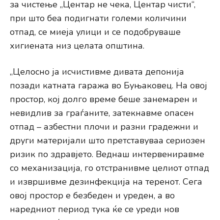
за чистење „Центар не чека, Центар чисти“,
при што беа подигнати големи количини
отпад, се миеја улици и се подобруваше
хигиената низ целата општина.
„Целосно ја исчистивме дивата депонија
позади катната гаража во Буњаковец. На овој
простор, кој долго време беше занемарен и
невидлив за граѓаните, затекнавме опасен
отпад – азбестни плочи и разни градежни и
други материјали што претставуваа сериозен
ризик по здравјето. Веднаш интервениравме
со механизација, го отстранивме целиот отпад
и извршивме дезинфекција на теренот. Сега
овој простор е безбеден и уреден, а во
наредниот период тука ќе се уреди нов