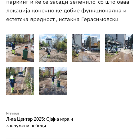
паркинг и ќе се засади зеленило, со што оваа
локација конечно ќе добие функционална и
естетска вредност“, истакна Герасимовски.
Previous:
Лига Центар 2025: Сјајна игра и
заслужени победи