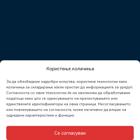
Користење колачиња
За да обезбедиме најдобри искуства, користиме технологии како
колачиња за складирање и/или пристап до информациите за уредот.
Согласноста со овие технологии ќе ни овозможи да обработуваме
податоци како што се однесувањето на прелистувањето или
единствените идентификатори на оваа страница. Несогласувањето
или повлекувањето на согласноста, може негативно да влијае на
одредени карактеристики и функции.
Се согласувам