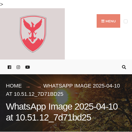
Search
>
for:
Skip
to
MENU
content
HOME
WHATSAPP IMAGE 2025-04-10
AT 10.51.12_7D71BD25
WhatsApp Image 2025-04-10
at 10.51.12_7d71bd25