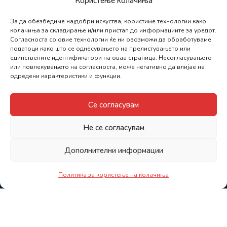
Користење колачиња
За да обезбедиме најдобри искуства, користиме технологии како
колачиња за складирање и/или пристап до информациите за уредот.
Согласноста со овие технологии ќе ни овозможи да обработуваме
податоци како што се однесувањето на прелистувањето или
единствените идентификатори на оваа страница. Несогласувањето
или повлекувањето на согласноста, може негативно да влијае на
одредени карактеристики и функции.
Се согласувам
Не се согласувам
Дополнителни информации
Политика за користење на колачиња