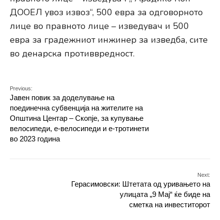
ДООЕЛ увоз извоз“, 500 евра за одговорното
лице во правното лице – изведувач и 500
евра за градежниот инжинер за изведба, сите
во денарска противвредност.
Previous:
Јавен повик за доделување на
поединечна субвенција на жителите на
Општина Центар – Скопје, за купување
велосипеди, е-велосипеди и е-тротинети
во 2023 година
Next:
Герасимовски: Штетата од уривањето на
улицата „9 Мај“ ќе биде на
сметка на инвеститорот