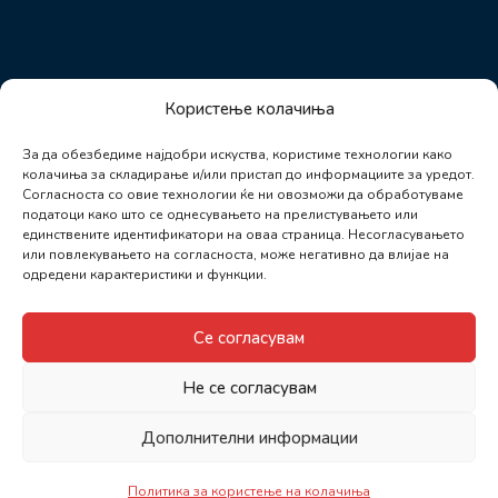
Користење колачиња
За да обезбедиме најдобри искуства, користиме технологии како
колачиња за складирање и/или пристап до информациите за уредот.
Согласноста со овие технологии ќе ни овозможи да обработуваме
податоци како што се однесувањето на прелистувањето или
единствените идентификатори на оваа страница. Несогласувањето
или повлекувањето на согласноста, може негативно да влијае на
одредени карактеристики и функции.
Се согласувам
Не се согласувам
Дополнителни информации
Политика за користење на колачиња