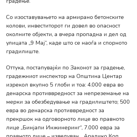
градење.
Со изоставувањето на армирано бетонските
колови, инвеститорот ги довел во опасност
околните објекти, а вчера пропадна и дел од
улицата „9 Мај“, каде што се наоѓа и спорното
градилиште.
Оттука, постапувајќи по Законот за градење,
градежниот инспектор на Општина Центар
изрекол вкупно 5 глоби и тоа: 4.000 евра во
денарска противвредност за непреземање на
мерки за обезбедување на градилиштето; 500
евра во денарска противвредност за
прекршок на одговорното лице во правното
лице „Бинјапи Инжинеринг“, 7.000 евра за
правното лице – изведувач „ Арадико Коп