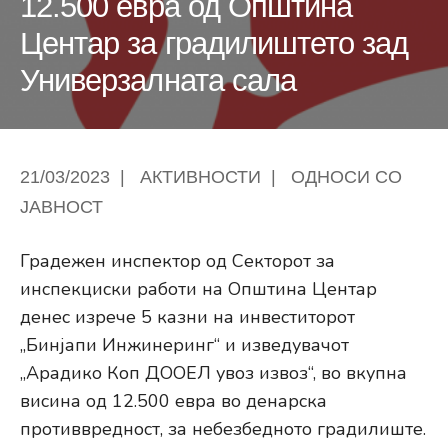
12.500 евра од Општина
Центар за градилиштето зад
Универзалната сала
21/03/2023
|
АКТИВНОСТИ
|
ОДНОСИ СО
ЈАВНОСТ
Градежен инспектор од Секторот за
инспекциски работи на Општина Центар
денес изрече 5 казни на инвеститорот
„Бинјапи Инжинеринг“ и изведувачот
„Арадико Коп ДООЕЛ увоз извоз“, во вкупна
висина од 12.500 евра во денарска
противвредност, за небезбедното градилиште.