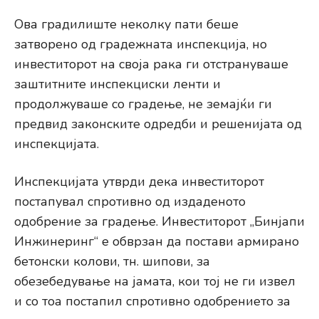
Ова градилиште неколку пати беше
затворено од градежната инспекција, но
инвеститорот на своја рака ги отстрануваше
заштитните инспекциски ленти и
продолжуваше со градење, не земајќи ги
предвид законските одредби и решенијата од
инспекцијата.
Инспекцијата утврди дека инвеститорот
постапувал спротивно од издаденото
одобрение за градење. Инвеститорот „Бинјапи
Инжинеринг“ е обврзан да постави армирано
бетонски колови, тн. шипови, за
обезебедување на јамата, кои тој не ги извел
и со тоа постапил спротивно одобрението за