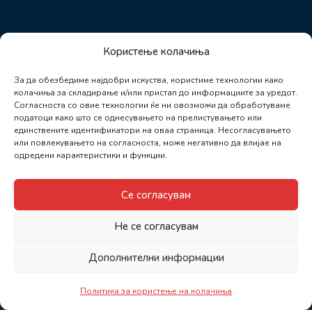
Користење колачиња
За да обезбедиме најдобри искуства, користиме технологии како
колачиња за складирање и/или пристап до информациите за уредот.
Согласноста со овие технологии ќе ни овозможи да обработуваме
податоци како што се однесувањето на прелистувањето или
единствените идентификатори на оваа страница. Несогласувањето
или повлекувањето на согласноста, може негативно да влијае на
одредени карактеристики и функции.
Се согласувам
Не се согласувам
Дополнителни информации
Политика за користење на колачиња