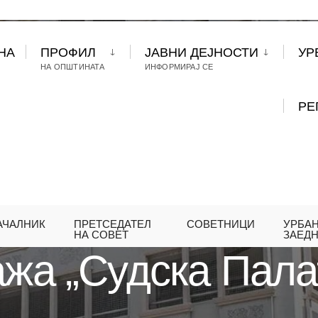
НА
ПРОФИЛ
ЈАВНИ ДЕЈНОСТИ
УР
НА ОПШТИНАТА
ИНФОРМИРАЈ СЕ
РЕ
АЧАЛНИК
ПРЕТСЕДАТЕЛ
СОВЕТНИЦИ
УРБА
 ГАРАЖА „СУДСКА ПАЛАТА“ ЗАПОЧНА СО РАБОТА
НА СОВЕТ
ЗАЕД
ажа „Судска Пала