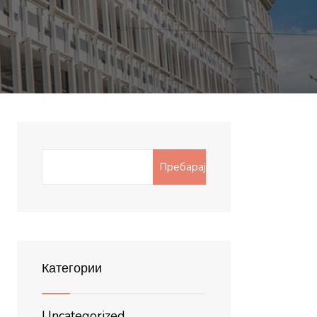
Search
Пребарај
for:
Категории
Uncategorized