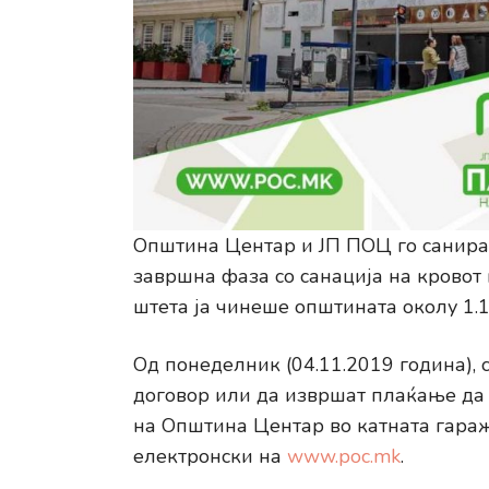
Општина Центар и ЈП ПОЦ го санираа
завршна фаза со санација на кровот
штета ја чинеше општината околу 1.1
Од понеделник (04.11.2019 година), 
договор или да извршат плаќање да
на Општина Центар во катната гаража
електронски на
www.poc.mk
.