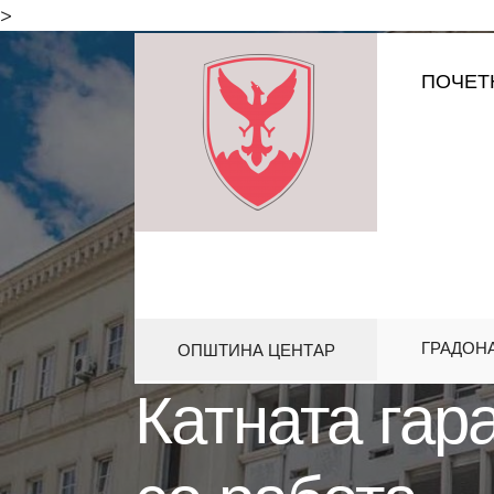
for:
>
Skip
ПОЧЕТ
to
content
ГРАДОН
ОПШТИНА ЦЕНТАР
HOME
АКТИВНОСТИ
КАТНАТА
Катната гар