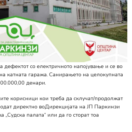
 дефектот со електричното напојување и се во
 на катната гаража. Санирањето на целокупната
00.000,00 денари.
сите корисници кои треба да склучат/продолжат
 одат директно воДирекцијата на ЈП Паркинзи
 „Судска палата“ или да го сторат тоа