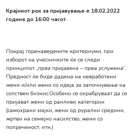
Крајниот рок за пријавување е 18.02.2022
година до 16:00 часот
.
Покрај горенаведените критериуми, при
изборот на учесничките ќе се следи
принципот „
прва пријавена – прва услужена
“.
Предност ќе биде дадена на невработени
жени и/или жени со идеја за започнување на
сопствен бизнис.Особено се охрабруваат да се
пријават жени од ранливи категории
(самохрани мајки, жени од рурални средини,
жртви на семејно насилство, жени со
попреченост, итн.)