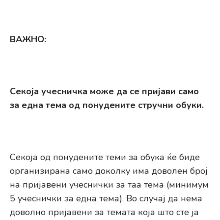
ВАЖНО:
Секоја учесничка може да се пријави само
за една тема од понудените стручни обуки.
Секоја од понудените теми за обука ќе биде
организирана само доколку има доволен број
на пријавени учеснички за таа тема (минимум
5 учеснички за една тема). Во случај да нема
доволно пријавени за темата која што сте ја