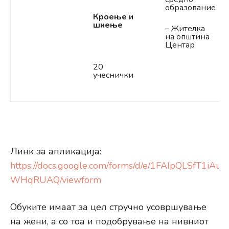
образование
Кроење и
шиење
– Жителка
на општина
Центар
20
учеснички
Линк за апликација:
https://docs.google.com/forms/d/e/1FAIpQLSfT1
WHqRUAQ/viewform
Обуките имаат за цел стручно усовршување
на жени, а со тоа и подобрување на нивниот