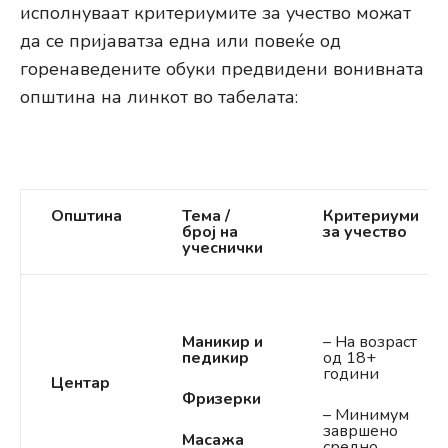
исполнуваат критериумите за учество можат
да се пријаватза една или повеќе од
горенаведените обуки предвидени вонивната
општина на линкот во табелата:
Општина
Тема /
Критериуми
број на
за учество
учеснички
Маникир и
– На возраст
педикир
од 18+
години
Центар
Фризерки
– Минимум
завршено
Масажа
средно