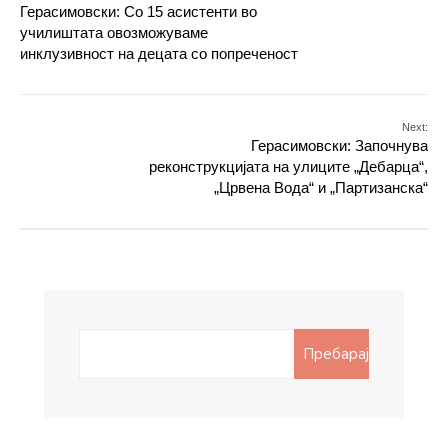
Герасимовски: Со 15 асистенти во
училиштата овозможуваме
инклузивност на децата со попреченост
Next:
Герасимовски: Започнува
реконструкцијата на улиците „Дебарца“,
„Црвена Вода“ и „Партизанска“
Search
Пребарај
for: