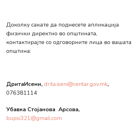
Доколку сакате да поднесете апликација
физички директно во општината,
контактирајте со одговорните лица во вашата
општина:
ДритаИсени,
drita.iseni@centar.gov.mk
,
076381114
Убавка Стојанова Арсова,
bupsi321@gmail.com