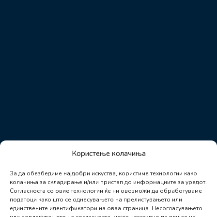
Користење колачиња
За да обезбедиме најдобри искуства, користиме технологии како
колачиња за складирање и/или пристап до информациите за уредот.
Согласноста со овие технологии ќе ни овозможи да обработуваме
податоци како што се однесувањето на прелистувањето или
единствените идентификатори на оваа страница. Несогласувањето