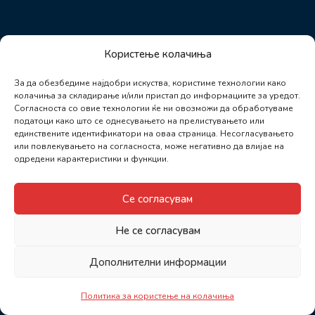
Користење колачиња
За да обезбедиме најдобри искуства, користиме технологии како
колачиња за складирање и/или пристап до информациите за уредот.
Согласноста со овие технологии ќе ни овозможи да обработуваме
податоци како што се однесувањето на прелистувањето или
единствените идентификатори на оваа страница. Несогласувањето
или повлекувањето на согласноста, може негативно да влијае на
одредени карактеристики и функции.
Се согласувам
Не се согласувам
Дополнителни информации
Политика за користење на колачиња