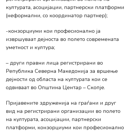
културата, асоцијации, партнерски платформи
(неформални, со координатор партнер);
-конзорциуми кои професионално ја
извршуваат дејноста во полето современата
уметност и култура;
– други правни лица регистрирани во
Република Северна Македонија за вршење
дејности од областа на културата кои се
одвиваат во Општина Центар – Скопје.
Пријавените здруженија на граѓани и друг
вид на регистрирани организации во полето
на културата, асоцијации, партнерски
платформи, конзорциуми кои професионално