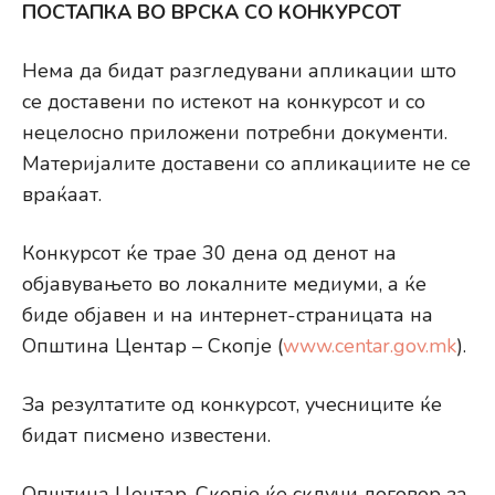
ПОСТАПКА ВО ВРСКА СО КОНКУРСОТ
Нема да бидат разгледувани апликации што
се доставени по истекот на конкурсот и со
нецелосно приложени потребни документи.
Материјалите доставени со апликациите не се
враќаат.
Конкурсот ќе трае 30 дена од денот на
објавувањето во локалните медиуми, а ќе
биде објавен и на интернет-страницата на
Општина Центар – Скопје (
www.centar.gov.mk
).
За резултатите од конкурсот, учесниците ќе
бидат писмено известени.
Општина Центар-Скопје ќе склучи договор за