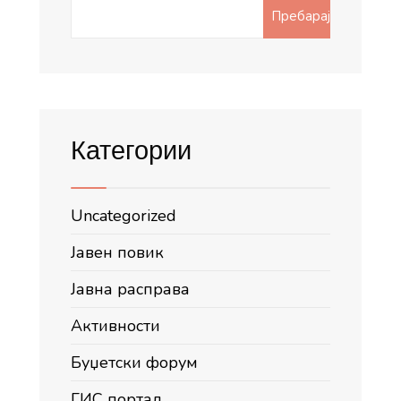
Search
Пребарај
for:
Категории
Uncategorized
Јавен повик
Јавна расправа
Активности
Буџетски форум
ГИС портал