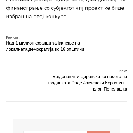
финансирање со субјектот чиј проект ќе биде
избран на овој конкурс.
Previous:
Над 1 милион франци за јакнење на
локалната демократија во 18 општини
Next:
Богдановиќ и Царовска во посета на
градинката Раде Јовчевски Корчагин –
клон Пепелашка