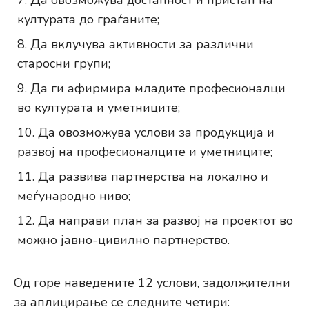
Да овозможува достапност и пристап на
културата до граѓаните;
Да вклучува активности за различни
старосни групи;
Да ги афирмира младите професионалци
во културата и уметниците;
Да овозможува услови за продукција и
развој на професионалците и уметниците;
Да развива партнерства на локално и
меѓународно ниво;
Да направи план за развој на проектот во
можно јавно-цивилно партнерство.
Од горе наведените 12 услови, задолжителни
за аплицирање се следните четири: