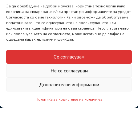
За да обезбедиме најдобри искуства, користиме технологии како
колачиња за складирање и/или пристап до информациите за уредот.
Согласноста со овие технологии ќе ни овозможи да обработуваме
податоци како што се однесувањето на прелистувањето или
единствените идентификатори на оваа страница. Несогласувањето
или повлекувањето на согласноста, може негативно да влијае на
одредени карактеристики и функции.
Се согласувам
Не се согласувам
Дополнителни информации
Политика за користење на колачиња