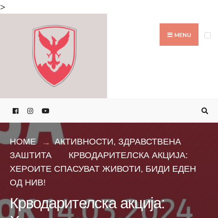
Search
>
for:
Skip
to
MENU
content
HOME
АКТИВНОСТИ
,
ЗДРАВСТВЕНА
ЗАШТИТА
КРВОДАРИТЕЛСКА АКЦИЈА:
ХЕРОИТЕ СПАСУВАТ ЖИВОТИ, БИДИ ЕДЕН
ОД НИВ!
Крводарителска акција: