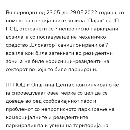
Во периодот од 23.05. до 29.05.2022 година, со
помош на специјалните возила „Пајак“ на ЈП
ПОЦ отстранети се ? непрописно паркирани
возила, а со поставување на механичко
средство „Блокатор“ санкционирани се ?
возила кои биле затекнати во резидентни
зони, а не биле корисници-резиденти на
секторот во којшто биле паркирани.
ЈП ПОЦ и Општина Центар континуирано ќе
ја спроведуваат оваа мерка со цел да се
доведе во ред сообраќајниот хаос и
проблемот со непрописното паркирање на
комерцијалните и резидентните
паркиралишта и улици на територија на