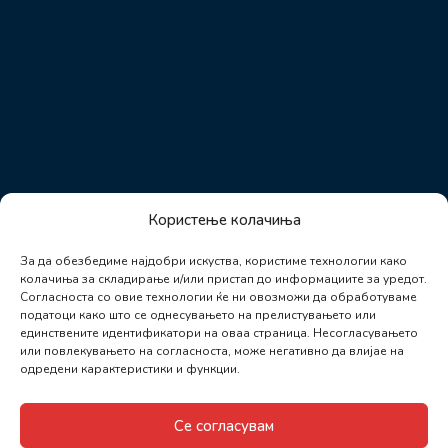
Користење колачиња
За да обезбедиме најдобри искуства, користиме технологии како
колачиња за складирање и/или пристап до информациите за уредот.
Согласноста со овие технологии ќе ни овозможи да обработуваме
податоци како што се однесувањето на прелистувањето или
единствените идентификатори на оваа страница. Несогласувањето
или повлекувањето на согласноста, може негативно да влијае на
одредени карактеристики и функции.
Се согласувам