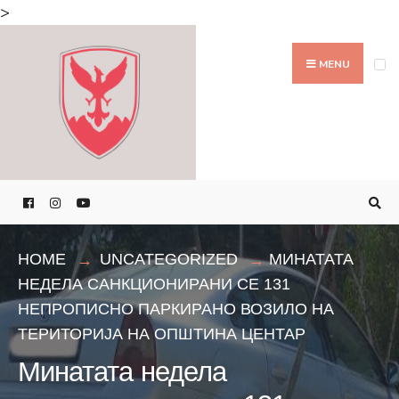
Search
>
for:
Skip
to
MENU
content
HOME
UNCATEGORIZED
МИНАТАТА
НЕДЕЛА САНКЦИОНИРАНИ СЕ 131
НЕПРОПИСНО ПАРКИРАНО ВОЗИЛО НА
ТЕРИТОРИЈА НА ОПШТИНА ЦЕНТАР
Минатата недела