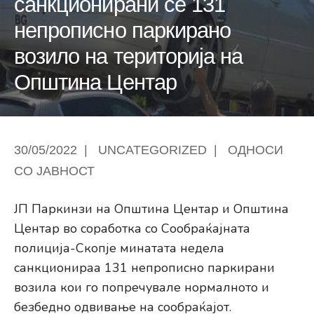
санкционирани се 131
непрописно паркирано
возило на територија на
Општина Центар
30/05/2022
|
UNCATEGORIZED
|
ОДНОСИ
СО ЈАВНОСТ
ЈП Паркинзи на Општина Центар и Општина
Центар во соработка со Сообраќајната
полиција-Скопје минатата недела
санкционираа 131 непрописно паркирани
возила кои го попречувале нормалното и
безбедно одвивање на сообраќајот.