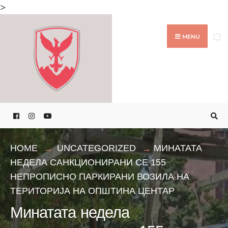
Search
>
for:
Skip
to
MENU
content
HOME
UNCATEGORIZED
МИНАТАТА
НЕДЕЛА САНКЦИОНИРАНИ СЕ 155
НЕПРОПИСНО ПАРКИРАНИ ВОЗИЛА НА
ТЕРИТОРИЈА НА ОПШТИНА ЦЕНТАР
Минатата недела