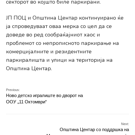
секторот во којшто биле паркирани.
ЈП ПОЦ и Општина Центар континуирано ќе
ја спроведуваат оваа мерка со цел да се
доведе во ред сообраќајниот хаос и
проблемот со непрописното паркирање на
комерцијалните и резидентните
паркиралишта и улици на територија на
Општина Центар.
Previous:
Ново детско игралиште во дворот на
ООУ „11 Октомври“
Next:
Општина Центар со поддршка на