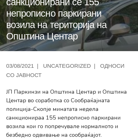
санкционирани се 155
непрописно паркирани
возила на територија на
Општина Центар
03/08/2021
|
UNCATEGORIZED
|
ОДНОСИ
СО ЈАВНОСТ
ЈП Паркинзи на Општина Центар и Општина
Центар во соработка со Сообраќајната
полиција-Скопје минатата недела
санкционираа 155 непрописно паркирани
возила кои го попречувале нормалното и
безбедно одвивање на сообраќајот.