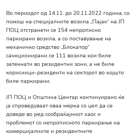
Во периодот од 14.11. до 20.11.2022 година, со
помош на специјалните возила „Пајак“ на ЈП
ПОЦ отстранети се 154 непрописно
паркирани возила, а со поставување на
механичко средство „Блокатор“
санкционирани се 111 возила кои биле
затекнати во резидентни зони, а не биле
корисници-резиденти на секторот во којшто
биле паркирани.
ЈП ПОЦ и Општина Центар континуирано ќе
ја спроведуваат оваа мерка со цел да се
доведе во ред сообраќајниот хаос и
проблемот со непрописното паркирање на
комерцијалните и резидентните