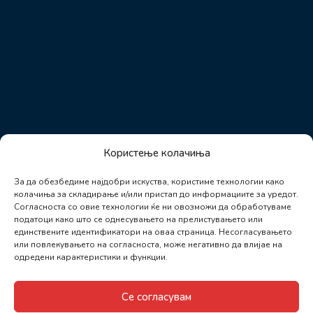
Користење колачиња
За да обезбедиме најдобри искуства, користиме технологии како
колачиња за складирање и/или пристап до информациите за уредот.
Согласноста со овие технологии ќе ни овозможи да обработуваме
податоци како што се однесувањето на прелистувањето или
единствените идентификатори на оваа страница. Несогласувањето
или повлекувањето на согласноста, може негативно да влијае на
одредени карактеристики и функции.
Се согласувам