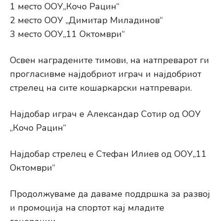
1 место ООУ„Кочо Рацин“
2 место ООУ „Димитар Миладинов“
3 место ООУ„11 Октомври“
Освен наградените тимови, на натпреварот ги
прогласивме најдобриот играч и најдобриот
стрелец на сите кошаркарски натпревари.
Најдобар играч е Александар Сотир од ООУ
„Кочо Рацин“
Најдобар стрелец е Стефан Илиев од ООУ„11
Октомври“
Продолжуваме да даваме поддршка за развој
и промоција нa спортот кај младите