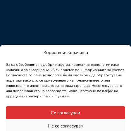
Користење колачиња
За да обезбедиме најдобри искуства, користиме технологии како
колачиња за складирање и/или пристап до информациите за уредот.
Согласноста со овие технологии ќе ни овозможи да обработуваме
податоци како што се однесувањето на прелистувањето или
единствените идентификатори на оваа страница. Несогласувањето
или повлекувањето на согласноста, може негативно да влијае на
одредени карактеристики и функции.
Се согласувам
Не се согласувам