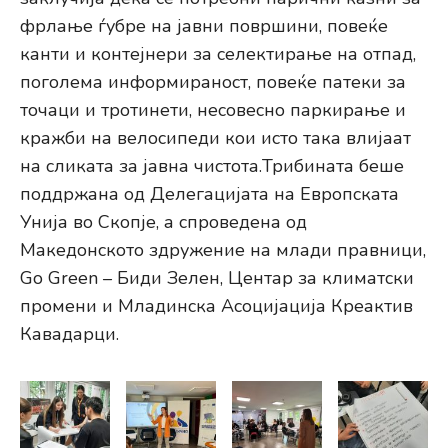
фрлање ѓубре на јавни површини, повеќе
канти и контејнери за селектирање на отпад,
поголема информираност, повеќе патеки за
точаци и тротинети, несовесно паркирање и
кражби на велосипеди кои исто така влијаат
на сликата за јавна чистота.Трибината беше
поддржана од Делегацијата на Европската
Унија во Скопје, а спроведена од
Македонското здружение на млади правници,
Go Green – Биди Зелен, Центар за климатски
промени и Младинска Асоцијација Креактив
Кавадарци.