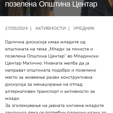
позелена Општина Центар
27/05/2024
|
АКТИВНОСТИ
|
УРЕДНИК
Одлична дискусија имаа младите од
општината на тема „Млади за почиста и
позелена Општина Центар“ во Младински
Центар Матично. Нивната желба да ја
направат општината подобро и позелено
место за живеење разви конструктивна
дискусија за менаџирање на отпад,
алтернативен транспорт и активности за
млади.
За зголемување на јавната хигиена младите
заклучија дека се потребни парични казни за