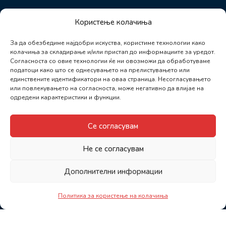
Користење колачиња
За да обезбедиме најдобри искуства, користиме технологии како
колачиња за складирање и/или пристап до информациите за уредот.
Согласноста со овие технологии ќе ни овозможи да обработуваме
податоци како што се однесувањето на прелистувањето или
единствените идентификатори на оваа страница. Несогласувањето
или повлекувањето на согласноста, може негативно да влијае на
одредени карактеристики и функции.
Се согласувам
Не се согласувам
Дополнителни информации
Политика за користење на колачиња