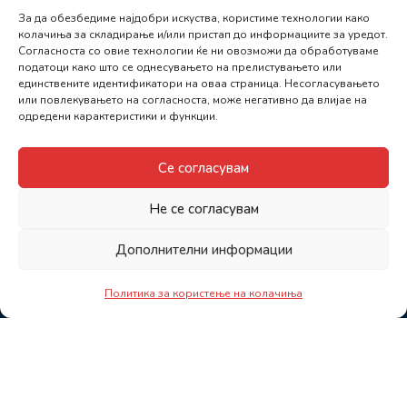
За да обезбедиме најдобри искуства, користиме технологии како
колачиња за складирање и/или пристап до информациите за уредот.
Согласноста со овие технологии ќе ни овозможи да обработуваме
податоци како што се однесувањето на прелистувањето или
единствените идентификатори на оваа страница. Несогласувањето
или повлекувањето на согласноста, може негативно да влијае на
одредени карактеристики и функции.
Се согласувам
Не се согласувам
Дополнителни информации
Политика за користење на колачиња