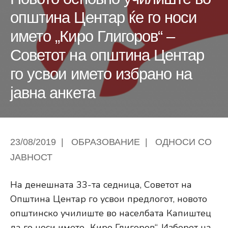
општина Центар ќе го носи
името „Киро Глигоров“ –
Советот на општина Центар
го усвои името избрано на
јавна анкета
23/08/2019
|
ОБРАЗОВАНИЕ
|
ОДНОСИ СО
ЈАВНОСТ
На денешната 33-та седница, Советот на
Општина Центар го усвои предлогот, новото
општинско училиште во населбата Капиштец
да го носи името „Киро Глигоров“. Изборот на