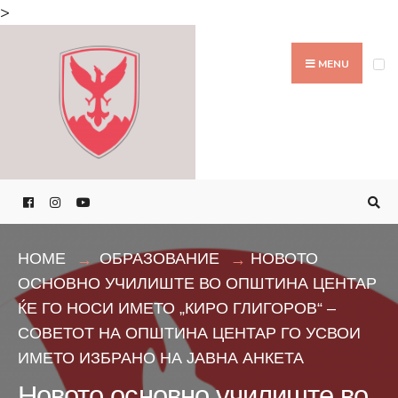
Search
>
for:
Skip
to
MENU
content
HOME
ОБРАЗОВАНИЕ
НОВОТО
ОСНОВНО УЧИЛИШТЕ ВО ОПШТИНА ЦЕНТАР
ЌЕ ГО НОСИ ИМЕТО „КИРО ГЛИГОРОВ“ –
СОВЕТОТ НА ОПШТИНА ЦЕНТАР ГО УСВОИ
ИМЕТО ИЗБРАНО НА ЈАВНА АНКЕТА
Новото основно училиште во