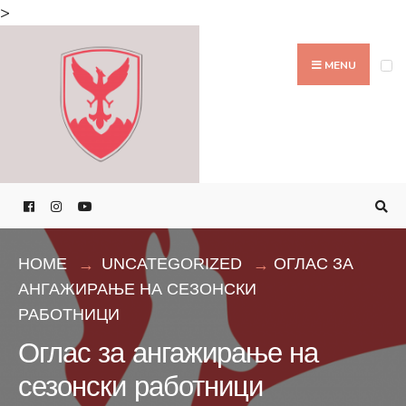
Search
>
for:
Skip
to
MENU
content
HOME
UNCATEGORIZED
ОГЛАС ЗА
АНГАЖИРАЊЕ НА СЕЗОНСКИ
РАБОТНИЦИ
Оглас за ангажирање на
сезонски работници