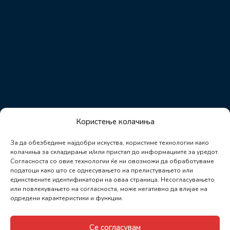
Користење колачиња
За да обезбедиме најдобри искуства, користиме технологии како
колачиња за складирање и/или пристап до информациите за уредот.
Согласноста со овие технологии ќе ни овозможи да обработуваме
податоци како што се однесувањето на прелистувањето или
единствените идентификатори на оваа страница. Несогласувањето
или повлекувањето на согласноста, може негативно да влијае на
одредени карактеристики и функции.
Се согласувам