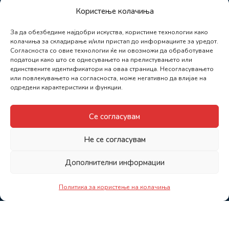
Користење колачиња
За да обезбедиме најдобри искуства, користиме технологии како
колачиња за складирање и/или пристап до информациите за уредот.
Согласноста со овие технологии ќе ни овозможи да обработуваме
податоци како што се однесувањето на прелистувањето или
единствените идентификатори на оваа страница. Несогласувањето
или повлекувањето на согласноста, може негативно да влијае на
одредени карактеристики и функции.
Се согласувам
Не се согласувам
Дополнителни информации
Политика за користење на колачиња