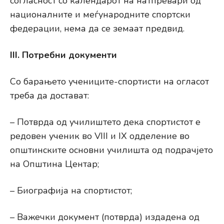
согласност со календарот на натпревари од
националните и меѓународните спортски
федерации, нема да се земаат предвид.
III. Потребни документи
Со барањето учениците-спортисти на огласот
треба да достават:
– Потврда од училиштето дека спортистот е
редовен ученик во VIII и IX одделение во
општинските основни училишта од подрачјето
на Општина Центар;
– Биографија на спортистот;
– Важечки документ (потврда) издадена од