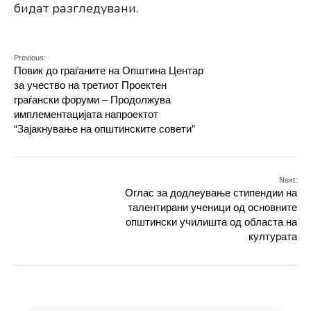
бидат разгледувани.
Previous:
Повик до граѓаните на Општина Центар
за учество на третиот Проектен
граѓански форуми – Продолжува
имплементацијата напроектот
“Зајакнување на општинските совети”
Next:
Оглас за додлеување стипендии на
талентирани ученици од основните
општински училишта од областа на
културата