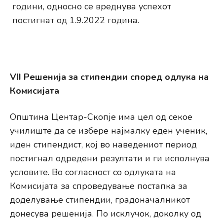
години, односно се вреднува успехот
постигнат од 1.9.2022 година.
VII Решенија за стипендии според одлука на
Комисијата
Општина Центар-Скопје има цел од секое
училиште да се избере најмалку еден ученик,
иден стипендист, кој во наведениот период
постигнал одредени резултати и ги исполнува
условите. Во согласност со одлуката на
Комисијата за спроведување постапка за
доделување стипендии, градоначалникот
донесува решенија. По исклучок, доколку од