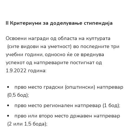
II Критериуми за доделување стипендија
Освоени награди од областа на културата
(сите видови на уметност) во последните три
учебни години, односно ќе се вреднува
успехот од натпреварите постигнат од
1.9.2022 година:
прво место градски (општински) натпревар
(0,5 бод);
прво место регионален натпревар (1 бод);
прво или второ место државен натпревар
(2 или 1,5 бода);