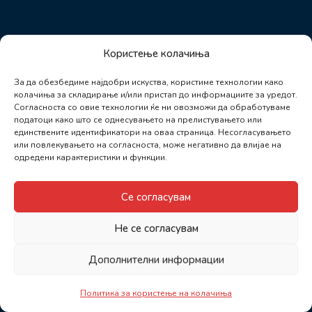
Користење колачиња
За да обезбедиме најдобри искуства, користиме технологии како
колачиња за складирање и/или пристап до информациите за уредот.
Согласноста со овие технологии ќе ни овозможи да обработуваме
податоци како што се однесувањето на прелистувањето или
единствените идентификатори на оваа страница. Несогласувањето
или повлекувањето на согласноста, може негативно да влијае на
одредени карактеристики и функции.
Се согласувам
Не се согласувам
Дополнителни информации
Политика за користење на колачиња