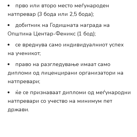
прво или второ место меѓународен
натпревар (3 бода или 2,5 бода);
добитник на Годишната награда на
Општина Центар-Феникс (1 бод);
се вреднува само индивидуалниот успех
на ученикот;
право на разгледување имаат само
дипломи од лиценцирани организатори на
натпревари;
ќе се признаваат дипломи од меѓународни
натпревари со учество на минимум пет
држави.