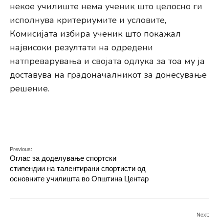
некое училиште нема ученик што целосно ги
исполнува критериумите и условите,
Комисијата избира ученик што покажал
највисоки резултати на одредени
натпреварувања и својата одлука за тоа му ја
доставува на градоначалникот за донесување
решение.
Previous:
Оглас за доделување спортски
стипендии на талентирани спортисти од
основните училишта во Општина Центар
Next: