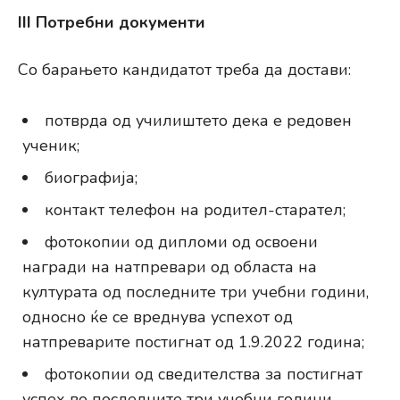
III Потребни документи
Со барањето кандидатот треба да достави:
потврда од училиштето дека е редовен
ученик;
биографија;
контакт телефон на родител-старател;
фотокопии од дипломи од освоени
награди на натпревари од областа на
културата од последните три учебни години,
односно ќе се вреднува успехот од
натпреварите постигнат од 1.9.2022 година;
фотокопии од сведителства за постигнат
успех во последните три учебни години.