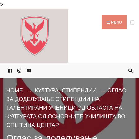
Search
>
for:
Skip
to
MENU
content
HOME
КУЛТУРА
,
СТИПЕНДИИ
ОГЛАС
ЗА ДОДЕЛУВАЊЕ СТИПЕНДИИ НА
ТАЛЕНТИРАНИ УЧЕНИЦИ ОД ОБЛАСТА НА
КУЛТУРАТА ОД ОСНОВНИТЕ УЧИЛИШТА ВО
ОПШТИНА ЦЕНТАР
Оглас за доделување