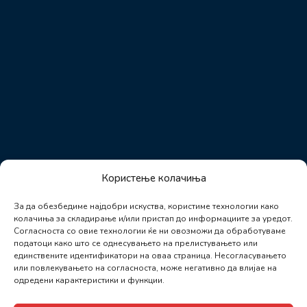
Користење колачиња
За да обезбедиме најдобри искуства, користиме технологии како
колачиња за складирање и/или пристап до информациите за уредот.
Согласноста со овие технологии ќе ни овозможи да обработуваме
податоци како што се однесувањето на прелистувањето или
единствените идентификатори на оваа страница. Несогласувањето
или повлекувањето на согласноста, може негативно да влијае на
одредени карактеристики и функции.