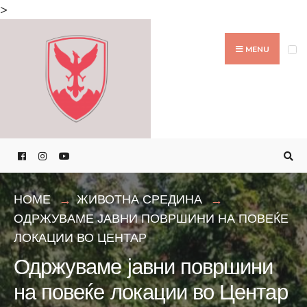
Search
>
for:
Skip
to
MENU
content
HOME
ЖИВОТНА СРЕДИНА
ОДРЖУВAМЕ ЈАВНИ ПОВРШИНИ НА ПОВЕЌЕ
ЛОКАЦИИ ВО ЦЕНТАР
Одржувaме јавни површини
на повеќе локации во Центар