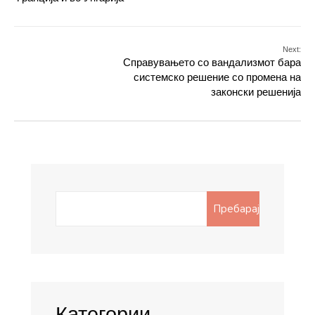
Next:
Справувањето со вандализмот бара
системско решение со промена на
законски решенија
Search
Пребарај
for:
Категории