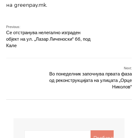
на greenpay.mk.
Previous:
Се отстранува нелегално изграден
објект на ул. „Лазар Личеноски“ бб, под
Кале
Next:
Во понеделник започнува првата фаза
од реконструкцијата на улицата „Орце
Николов“
Search
Пребарај