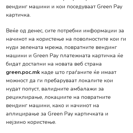
вендинг машини и кои поседуваат Green Pay
картичка.
Веќе од денес, сите потребни информации за
начинот на користење на поволностите кои ги
нуди зелената мрежа, повратните вендинг
машини и Green Pay платежната картичка ќе
бидат достапни на новата веб страна
green.poc.mk
каде што граѓаните ќе имаат
можност да ги пребаруваат локалите кои
нудат попуст, валидните амбалажи за
рециклирање, локациите на повратните
вендинг машини, како и начинот на
аплицирање за Green Pay картичката и
нејзино користење.