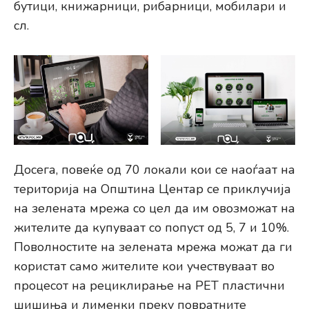
бутици, книжарници, рибарници, мобилари и
сл.
Досега, повеќе од 70 локали кои се наоѓаат на
територија на Општина Центар се приклучија
на зелената мрежа со цел да им овозможат на
жителите да купуваат со попуст од 5, 7 и 10%.
Поволностите на зелената мрежа можат да ги
користат само жителите кои учествуваат во
процесот на рециклирање на PET пластични
шишиња и лименки преку повратните