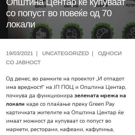
Општина Центар ќе купуваат
со попуст во повеќе од 70
локали
19/03/2021
|
UNCATEGORIZED
|
ОДНОСИ
СО ЈАВНОСТ
Од денес, во рамките на проектот „И отпадот
има вредност!“ на ЈП ПОЦ и Општина Центар,
почнува да функционира
зелената мрежа на
локали
каде со плаќање преку Green Pay
картичката жителите на Општина Центар ќе
имаат можност да купуваат со попуст во
маркети, ресторани, кафеани, кафулиња,