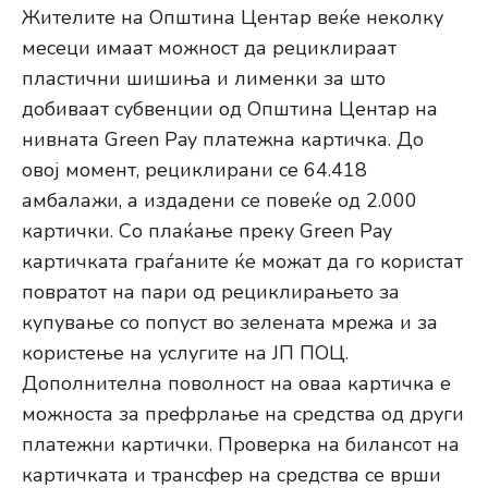
Жителите на Општина Центар веќе неколку
месеци имаат можност да рециклираат
пластични шишиња и лименки за што
добиваат субвенции од Општина Центар на
нивната Green Pay платежна картичка. До
овој момент, рециклирани се 64.418
амбалажи, а издадени се повеќе од 2.000
картички. Со плаќање преку Green Pay
картичката граѓаните ќе можат да го користат
повратот на пари од рециклирањето за
купување со попуст во зелената мрежа и за
користење на услугите на ЈП ПОЦ.
Дополнителна поволност на оваа картичка е
можноста за префрлање на средства од други
платежни картички. Проверка на билансот на
картичката и трансфер на средства се врши