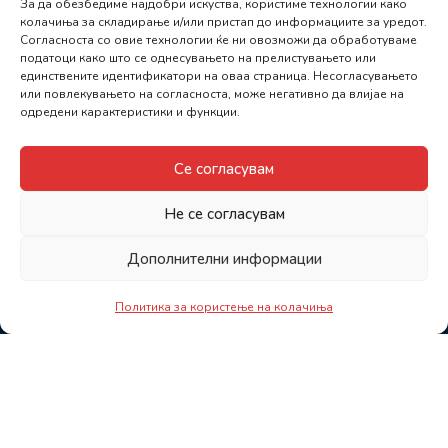
За да обезбедиме најдобри искуства, користиме технологии како
колачиња за складирање и/или пристап до информациите за уредот.
Согласноста со овие технологии ќе ни овозможи да обработуваме
податоци како што се однесувањето на прелистувањето или
единствените идентификатори на оваа страница. Несогласувањето
или повлекувањето на согласноста, може негативно да влијае на
одредени карактеристики и функции.
Се согласувам
Не се согласувам
Дополнителни информации
Политика за користење на колачиња